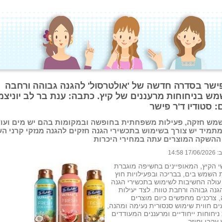
פישר בסדרה חדשה של 'אולטרסול' להגנה גבוהה ורחבה
ש בניחוחות מרעננים של קיץ. כתבה: ענת בר לב יוניצמן
: סטודיו ד'ר פישר
שמש חזקה, פעילות משפחתית בחופשה ובמקומות בהם יש מים ועוד
מתמיד יש צורך בשימוש בתכשירי הגנה חזקים להגנה מנזקי קרני ה
ההשקה המוצרים עתה במחירי היכרות
 14:58
 הקיץ, המאופיינים בחשיפה מוגברת
 השמש בים, בבריכה ובפעילויות חוץ
עולה החשיבות לשימוש בתכשירי הגנה
גנה גבוהה ורחבת טווח. לצד יעילות
 צרכנים מחפשים כיום מוצרים
ם חווית שימוש סנסורית נעימה ומהנה,
ניחוחות ייחודיים ומרעננים המעודדים
עקבי וחוזר.