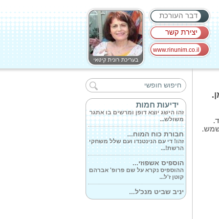
דבר העורכת
יצירת קשר
www.rinunim.co.il
קבוצת BST, בבעלות...
זהו פרויקט אסטרטגי בהשקעה של
170 מיליון...
.
שלושה ניתוחי...
ידיעות חמות
זהו הישג יוצא דופן ומרשים בו אתגר
משולש...
.
שמש.
חבורת כוח המוח...
זהו! די עם הנינטנדו ועם שלל משחקי
הרשת!...
הוספיס אשפוזי...
ההוספיס נקרא על שם פרופ' אברהם
קוטן ז'ל...
יניב שביט מנכ'ל...
ההופעה של ליאור סושרד ב'דן כרמל'
הינה...
אדל - על סתומים...