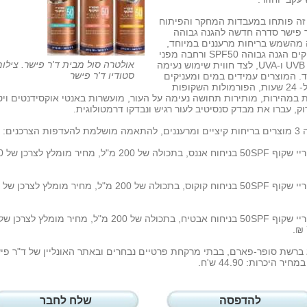
זה פותחו במעבדות המחקר והפיתוח
 פישר סדרה חדשה להגנה גבוהה
 מהשמש בריחות מרעננים במיוחד,
המעניקים הגנה גבוהה SPF50 ורחבה מפני
אולטרה סול מבית ד'ר פישר. צילום
קרינת UVB ו-UVA, לצד חווית שימוש נעימה
סטודיו ד'ר פישר
. המוצרים עמידים במים ומעניקים
לחות ל- 24 שעות, הפורמולות השקופות
וק, עברו את מבדק סנסיטיב לעור רגיש ונבדקו דרמטולוגית.
העדפות הצרכנים:
🍍 ספריי שק
🍉 ספריי שקוף 50SPF בניחוח אבטיח, בתכולה של 200 מ"ל, מחיר מומלץ לצרכן של
ברשת סופר-פארם, בבתי מרקחת פרטיים נבחרים ובאתר האונליין של ד"ר פי
יר היכרות: 44.90 ש'ח.
להדפסה
שלח לחבר