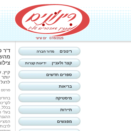
07/8/2026 יום שישי
ד'ר 
רינונים
מדור חברה
מהשמ
צילום
קצר ולעניין
ידיעות קצרות
קיץ, 
ספרים חדשים
יותר 
לרגל 
בריאות
פורסם ב: 17/06/2026
מיסטיקה
בחודשי
לקרינת
בכלל, 
תיירות
בעלי ה
ההגנה,
מפגשים
המציעי
לרבות 
שימוש 