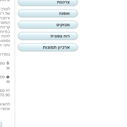
צרכנות
לצורך 
אופנה
של ד'ר
ורחבה
מבזקים
במיוחד
רוח צפונית
ותה יר
ארכיון תמונות
בסדרה 3 מוצרים בריחות קיציים ומרעננים, להתאמה מושלמת ל
₪.
₪.
70.90 ₪.
להשיג 
עכשיו במח