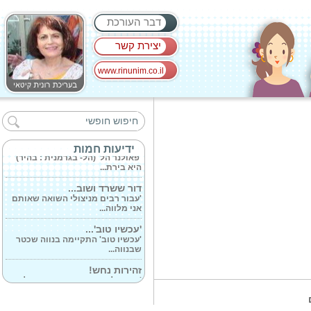
דבר העורכת
יצירת קשר
www.rinunim.co.il
'מכתבים מאמא'...
'ספר הביכורים הזה הוא סיפור
של,על אבל...
'פאולנר' מותג...
ידיעות חמות
'פאולנר הל' (הל- בגרמנית : בהיר)
היא בירת...
דור ששרד ושוב...
'עבור רבים מניצולי השואה שאותם
אני מלווה...
'עכשיו טוב'...
'עכשיו טוב' התקיימה בנווה שכטר
שבנווה...
זהירות נחש!
'עם העלייה בטמפרטורות ותחילת
הקיץ, קרני...
'ערפל במי ורדים'...