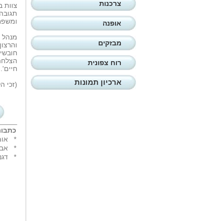
צרכנות
צוות ב
תגובה 
ומשפחו
אופנה
מנהל מ
מבזקים
והרצון
חובשים
הצלחה 
רוח צפונית
חיים'.
ארכיון תמונות
(זכי ה
כתבות
*
אומ
*
אבח
*
דגנ