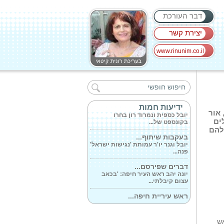
דבר העורכת
יצירת קשר
www.rinunim.co.il
מו'ל 'כלכליסט'...
יואל אסתרון שהקים את העיתון
'כלכליסט'...
יוצרת התוכן...
ידיעות חמות
אור
יובל כספית ונמרוד רון בחרו
בקונספט של...
ים
להם
בעקבות שיתוף...
יובל וגנר יו'ר עמותת 'נגישות ישראל'
פנה...
דברים שפירסם...
יונה יהב ראש העיר חיפה: 'בכאב
עצום קיבלתי...
ראש עיריית חיפה...
יונה יהב: 'התואר הזה לא מוענק רק
לי אישית...
אש
בין המילואים...