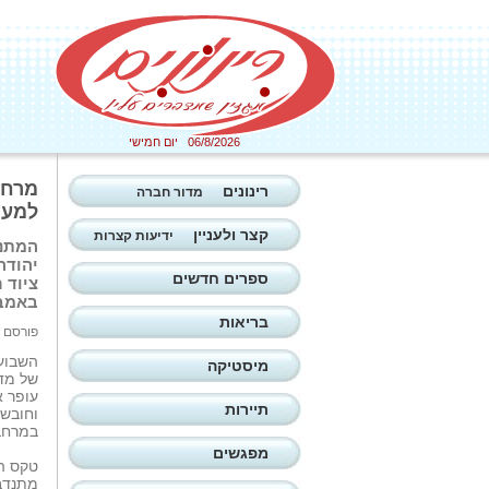
06/8/2026 יום חמישי
רינונים
מדור חברה
למער
קצר ולעניין
ידיעות קצרות
המתנד
יהודה
ספרים חדשים
ציוד 
באמבו
בריאות
פורסם ב: 19/06/2026
השבוע 
מיסטיקה
של מד
תיירות
וחובש
במרחב 
מפגשים
טקס ה
מתנדבי