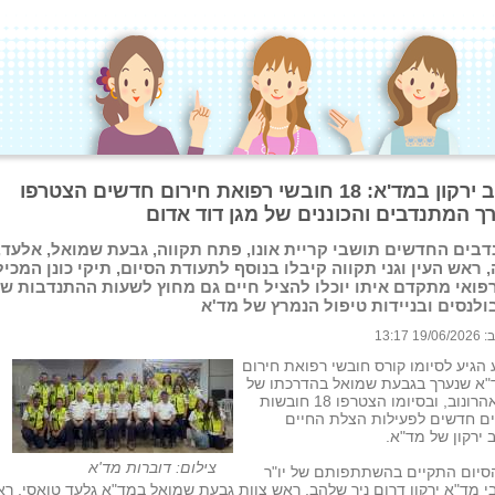
מרחב ירקון במד'א: 18 חובשי רפואת חירום חדשים הצטרפו
ך המתנדבים והכוננים של מגן דוד אדום
בים החדשים תושבי קריית אונו, פתח תקווה, גבעת שמואל, אלעד, 
, ראש העין וגני תקווה קיבלו בנוסף לתעודת הסיום, תיקי כונן המכיל
רפואי מתקדם איתו יוכלו להציל חיים גם מחוץ לשעות ההתנדבות ש
לנסים ובניידות טיפול הנמרץ של מד'א
 13:17
הגיע לסיומו קורס חובשי רפואת חירום
"א שנערך בגבעת שמואל בהדרכתו של
עופר אהרונוב, ובסיומו הצטרפו 18 חובשות
ים חדשים לפעילות הצלת החיים
ירקון של מד"א.
צילום: דוברות מד'א
סיום התקיים בהשתתפותם של יו"ר
 מד"א ירקון דרום ניר שלהב, ראש צוות גבעת שמואל במד"א גלעד טואסי, ר