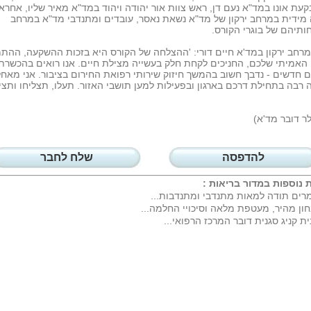
קעת אונו במד"א נעם דן, ראש צוות אור יהודה ויהוד במד"א מאיר שליו, אחראי
מידית במרחב ירקון של מד"א נשאת נאסר, עובדים ומתנדבי מד"א במרחב
תיהם של בוגרי הקורס.
רחב ירקון במד'א חיים דורי: 'ההצלחה של הקורס היא בזכות ההשקעה, ההת
 האמיתי שלכם, החניכים לקחת חלק בעשייה מצילת חיים. אנו רואים בהכשרת
 חדשים - נדבך חשוב בהמשך חיזוק שירותי רפואת החירום בציבור. אני מאח
רבה בתחילת דרכם בארגון ובפעילות למען תושבי האזור. תעלו, תצליחו ותציל
לר דובר מד'א)
להדפסה
שלח לחבר
 נוספות במדור
בריאות
:
רים תודה למאות מתנדבי ומתנדבות...
ון מהיר, מעטפת מלאה וסיכויי החלמה...
ית קניג סגנית דובר המרכז הרפואי...