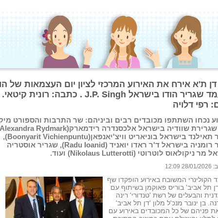
דן ת'א אירח את האירוע המרכזי לציון יום העצמאות של הו
במעמד שגריר הודו בישראל J.P. Singh . כתבה: רונית קיטאי.
: רפי דלויה
ע נכחו השתתפו מכובדים רבים וביניהם: שר התרבות והספורט מיק
שגריר תאילנד בישראל בוניאריט וויצ'יאנפאן(Boonyarit Vichienpuntu),
שגריר רומניה בישראל ד'ר ראדו יואניד (Radu Ioanid), שגריר אוסטריה
ניקולאוס לוטרוטי (Nikolaus Lutterotti) ועוד.
 12:09
 הקולינרי המשובח באירוע הופקדו שף
דן תל אביב' בוריס פאוקמן בשיתוף עם
ית והבעלים של רשת 'טנדורי' רינה
ה. בן ינובר מנכ'ל מלון 'דן תל אביב'
ת פניהם של כל המכובדים באירוע עם