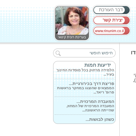
דבר העורכת
יצירת קשר
www.rinunim.co.il
העיתונאי הלל...
הלל קסלר יגיש בערוץ 10 את מבזקי
דו
חדשות...
סיכום הערכת...
ידיעות חמות
הלמידה מרחוק בכל מוסדות החינוך
בעיר...
י
זוהר, שגרירת שוודיה בישראל אלכסנדרה רידמארק(Alexandra Rydmark),
פריצת דרך בכירורגיית...
הממצאים שהוצגו במחקר בראשות
פרופ' ריאד...
המעבדה המרכזית...
המעבדה המרכזית של המחוז,
שהייתה הראשונה...
כשהן לבושות...
המפגש החגיגי התקיים לרגל סיום
שנת פעילות...