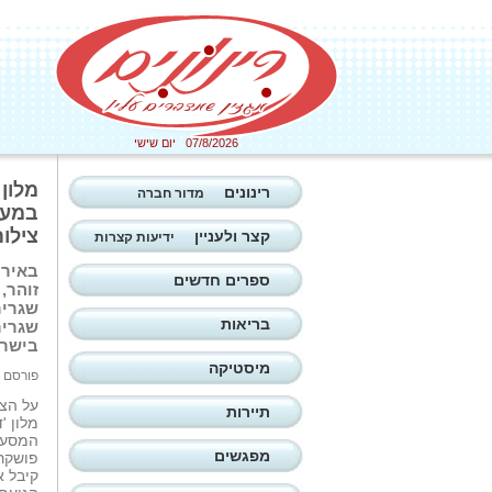
07/8/2026 יום שישי
מלון 
רינונים
מדור חברה
צילום
קצר ולעניין
ידיעות קצרות
באירו
ספרים חדשים
בריאות
בישראל מר 
מיסטיקה
פורסם ב: 28/01/2026
על הצד
תיירות
מלון '
המסעדנ
מפגשים
פושקרנ
קיבל א