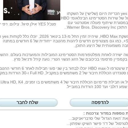
חברת yes הכריזה היום (שלישי) על השקתו
בישראל של שירות הסטרימינג הבינלאומי HBO
M, במסגרת שיתוף פעולה אסטרטגי עם
מנכ'ל YES אילן סיגל. צילום: רפי דלויה
Warner Bros. Discov..
לרגל השקת HBO Max, שיהיה זמין החל מ-13 בינואר 6
STING+, כמו גם מצטרפים חדשים ליהנות מהטבה ייחודית של 6 חודשים במתנה
בה משמעותית של היצע התוכן,
שה ישירה לאחת מפלטפורמות הסטרימינג המובילות והמוערכות בעולם. ההש
בקמפיין פרסומי בכיכובם של הזוג הנשוי הטרי: נועה קירל ודניאל פרץ.
לקוחות שיצטרפו ל-HBO max יוכלו לבחור בין שני סוגי חבילות לאחר 6 
הכוללת חיבור של 2 משתמשים במקביל, Full HD ו-30 הורדות במקביל
למובייל או חבילת פרימיום הכוללת חיבור
ולבי ועד 100 הורדות במובייל.
להדפסה
שלח לחבר
 נוספות במדור
צרכנות
:
את 'האח הגדול' שלי סרבריאניקוב...
לטרסול' של ד'ר פישר השיקו שפתון...