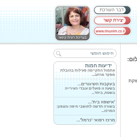
דבר העורכת
יצירת קשר
www.rinunim.co.il
מימונה בבית...
אתמול נראתה תופעה נדירה: בבית
החולים...
ילום:
עופר הראל דובר...
ידיעות חמות
אתמול התקיימה פעילות בהובלת
מפקד מרחב...
שקת
בעקבות השיגורים...
בשעה זו פועלים עובדי העירייה
בשטח, ביחד...
'אישפוז בית'...
בשורה חדשה לתושבי חיפה והצפון:
המרכז...
מרכז רפואי 'כרמל'...
בשורה לעובדי התעשייה ולחשופים
לחומרים...
הלב של הצפון:...