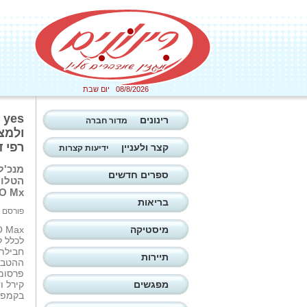
08/8/2026 יום שבת
רינונים
מדור חברה
רפי ד
קצר ולעניין
ידיעות קצרות
ספרים חדשים
הטלוו
HBO Mx בישראל ה
בריאות
פורסם ב: 06/01/2026
מיסטיקה
חבילת
תיירות
ההטבה 
פרסומי
מפגשים
קירל ו
בקמפיי