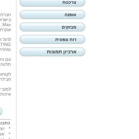
צרכנות
אופנה
ax
מבזקים
ענקית התוכן ery Inc
רוח צפונית
ומהרח
ארכיון תמונות
עם גי
תלווה 
חבילת סטנדרט 
איכות שמע ד
כתבות
*
יוצ
*
'או