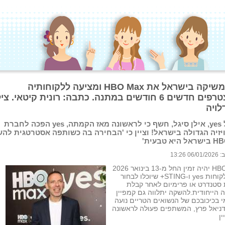
yes משיקה בישראל את HBO Max ומציעה ללקוחותיה
ולמצטרפים חדשים 6 חודשים במתנה. כתבה: רונית קיטאי. צ
לויה
מנכ'ל yes, אילן סיגל, חשף כי לראשונה מאז הקמתה, yes הפכה לחברת
יזיה הגדולה בישראל! וציין כי 'הבחירה בה כשותפה אסטרטגית לה
יא טבעית'
 13:26
HBO Max יהיה זמין החל מ-13 בינואר 2026
לכלל לקוחות yes ו-STING+ שיוכלו לבחור
 סטנדרט או פרימיום לאחר קבלת
הייחודית.להשקה יתלווה גם קמפיין
 בכיכובכם של הנשואים הטריים נועה
דניאל פרץ, המשתפים פעולה לראשונה
ן