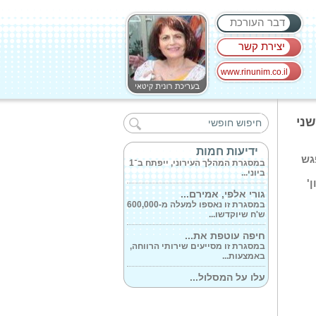
דבר העורכת
יצירת קשר
www.rinunim.co.il
ד'ר עודד בן-ארי...
במסגרת תפקידו החדש של סגן
שני
מנהל בי'ח 'כרמל'...
עיריית חיפה...
ידיעות חמות
גש
במסגרת המהלך העירוני, ייפתח ב־1
ביוני...
'
גורי אלפי, אמירם...
במסגרת זו נאספו למעלה מ-600,000
ש'ח שיוקדשו...
חיפה עוטפת את...
במסגרת זו מסייעים שירותי הרווחה,
באמצעות...
עלו על המסלול...
במסגרת זו הם עיצבו ותפרו חליפות
של גיבורי-על...
הצילו את המצב...