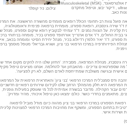
בדיקות אולטרסאונד, Musculoskeletal (MSK)
ultrasound , דיקור יבש, וטיפול מתקדם
צילום: ניר קופלר
נות כאב.
ה פועל צוות רב-תחומי הכולל רופאים מומחים מהשורה הראשונה. את המר
ד'ר שירה גינסברג, רופאת ספורט, מומחית ברפואה פנימית וראומטולוגיה,
ית קלינית. על הצוות נמנים: ד"ר עמיחי לבקוביץ רופא שיקום וספורט, מנהל ש
וגי בבית החולים, ד'ר אדם ארנרייך אורתופד ספורט בכיר, מומחה בניתוחי ברכי
ת ספורט, ד'ר יאיר הלפרן רדיולוג בכיר, מנהל יחידת הסיטי ומומחה בכאב, איל
מנהלת הפיזיותרפיה במרכז הרפואי בני ציון, ושגיא גבריאלי מטפל מוסמך ברפ
ויפנית.
רה גינסברג, מנהלת המרפאה, מסבירה: 'החזון שלנו היה להקים מקום אחד ש
מה שספורטאים צריכים - מהאבחון ועד להחלמה. אנחנו מציעים טיפול מקיף,
 אישית ובגישה משולבת שמתייחסת לאדם השלם, לא רק לפציעה'.
זהבה ודס סמנכ'לית המרכז הרפואי 'בני ציון' והאחראית הרפואית על המרפאות
 המרפאה היא חלק מהמהלך הרחב שלנו לקידום שירותים רפואיים חדשניים
ים עבור הקהילה. מדובר בבשורה אמיתית לכל מי שעוסק בפעילות גופנית,
ים, מתאמנים בחדרי כושר. כולם ימצאו כאן טיפול איכותי, מהיר ומדויק'.
רפואת הספורט במרכז הרפואי בני ציון מהווה כיום מודל מוביל לרפואה
טיבית בתחום הספורט, ומשקף את מחויבות המרכז הרפואי למצוינות קלינית,
 ושירות אישי.
)