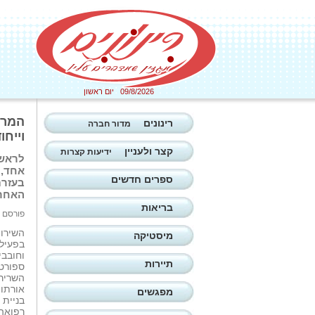
09/8/2026 יום ראשון
המרכ
רינונים
מדור חברה
וייחו
קצר ולעניין
ידיעות קצרות
לראשו
אחד, 
ספרים חדשים
בעזרת
האחרא
בריאות
פורסם ב: 23/07/2025
השירות
מיסטיקה
בפעילו
וחובבי
תיירות
ספורט,
השריר-
אורתופ
מפגשים
בניית 
רפואה 