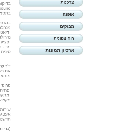
צרכנות
בתסמו
אופנה
במרפא
מבזקים
מנהלת 
ודיאטנ
נוירול
רוח צפונית
ופציעו
יגר - 
ארכיון תמונות
סינית 
ד'ר שי
את כל 
מותאם
פרופ' 
'פתיחת
ומתקדמ
מקצוענ
שירות 
אינטגר
חדשנות
(גדי נס