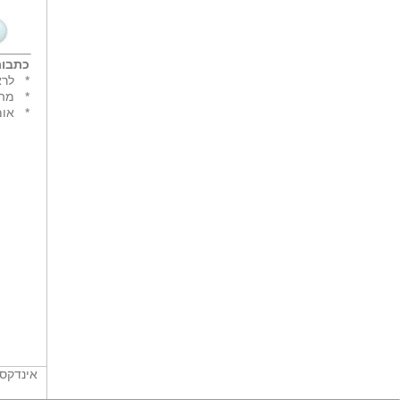
כתבות
*
לרא
*
מהפ
*
אומ
אינדקס