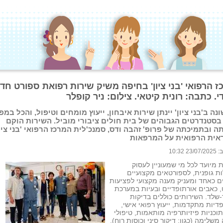
ז הרפואי 'בני ציון' בחיפה משיק שירות רפואת ספורט חד
די. כתבה: רונית קיטאי. צילום: ניר קופלר
נה ב'בני ציון' יינתן שירות איבחון, ייעוץ מומחים וטיפול, והכל במפ
בסטנדרטים הגבוהים של בית חולים ציבורי מוביל. השירות הוקם
ה ובתמיכתה של פרופ' זהבה ודס, סמנכ'לית המרכז הרפואי 'בני ציון
ית הרפואית על המרפאות
 10:32
 מיועד לכל מי שמעוניין לעסוק
ת גופנית, לספורטאים מקצועיים
ם כאחד ומעניק מענה מקצועי לפציעות
 כאבים אורתופדיים ובעיות במערכת
שלד. השירותים כוללים בדיקות
דיות מתקדמות, ייעוץ רפואי אישי,
תוכניות פיזיותרפיה מותאמות, טיפולי
משלימה (כגון: דיקור סיני וכוסות רוח),