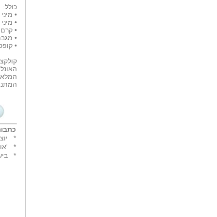
כולל:
• מיני קרם גוף
• מיני פילינג
• קרם ידיים 100
• מגבת
• קופס
האונליין של
המלאי 
המתנות ב
כתבות
*
יוצ
*
'או
*
ביש