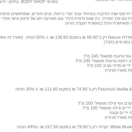
בסניפי BODY SHOP. צילום: יח'צ
ית סוף שנה הורכבה במיוחד עבור ועדי כיתות, גנים והורים, שמחפשים מתנה
ת עם ערך אמיתי, כזו שגם נראית נהדר וגם מעניקה רגע של פינוק אישי אחרי 
ומאתגרת והכל במסגרת תקציב הגיוני.
מארז סדרת Nature רק ב־68.90 ₪ במקום 138.60 ₪- כ 50% הנחה. (מארז 
בסניפים בלבד)
ף נגיעות פטשולי 245 מ”ל
 רחצה נגיעות פטשולי 245 מ”ל
יים פרחי אביב 100 מ”ל
ת מארז חגיגית
111 ₪- כ 30% הנחה
רם גוף ונילה פטשולי 100 מ”ל
יים ונילה פטשולי 100 מ”ל
 ידיים קטנה
ת מארז חגיגית