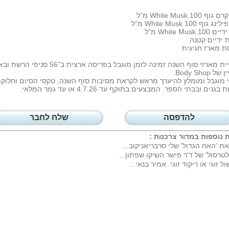
 White Musk 100 מ”ל
 גוף White Musk 100 מ”ל
White Musk  מ”ל
 ידיים קטנה
ת מארז חגיגית
קולקציית מארזי סוף השנה זמינה לזמן מוגבל בפריסה ארצית ב־56 סניפ
 Body Shop.
מוגבל ומומלץ להיערך מראש לקראת מסיבות סוף השנה, טקסי הסיום וחלוק
גנים ובבתי הספר. המבצעים בתוקף עד 4.7.26 או עד גמר המלאי.
להדפסה
שלח לחבר
 נוספות במדור
צרכנות
:
את 'האח הגדול' שלי סרבריאניקוב...
לטרסול' של ד'ר פישר השיקו שפתון...
ול זוגי או ריקוד זוגי. אמיר בנאי...