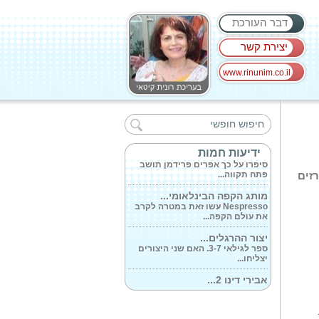
דבר העורכת
יצירת קשר
www.rinunim.co.il
הפסנתר שהתגלגל...
סיפורו של הפסנתר של ברטה הוא
סיפורם של...
שני מתנדבי מד'א...
ידיעות חמות
סיפרו על כך אפרים פרידמן תושב
פתח תקווה...
רזים
מותג הקפה הבינלאומי...
Nespresso עשו זאת במטרה לקרב
את עולם הקפה...
יצור ההרגלים...
ספר לגילאי 3-7. האם שני היצורים
יצליחו...
אבירי דינו 2...
ספר לגילאי 8-11. דמיינו ימי ביניים ,
רק...
הארנב הענן והגשם...