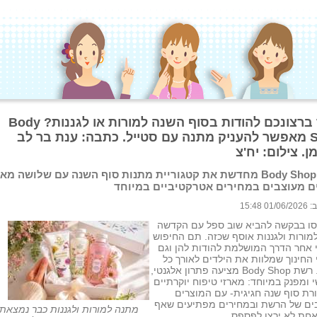
כיצד ברצונכם להודות בסוף השנה למורות או לגננות? Body
Shop מאפשר להעניק מתנה עם סטייל. כתבה: ענת בר לב
מן. צילום: יח'צ
רשת Body Shop מחדשת את קטגוריית מתנות סוף השנה עם שלושה מא
 מעוצבים במחירים אטרקטיביים במיוחד
 15:48
סו בבקשה להביא שוב ספל עם הקדשה
למורות ולגננות אוסף שכזה. תם החיפוש
 אחר הדרך המושלמת להודות להן וגם
 החינוך שמלוות את הילדים לאורך כל
השנה. רשת Body Shop מציעה פתרון אלגנטי,
 ומפנק במיוחד: מארזי טיפוח יוקרתיים
ת סוף שנה חגיגית- עם המוצרים
ים של הרשת ובמחירים מפתיעים שאף
מתנה למורות ולגננות כבר נמצאת
חת לא ירצו לפספס.