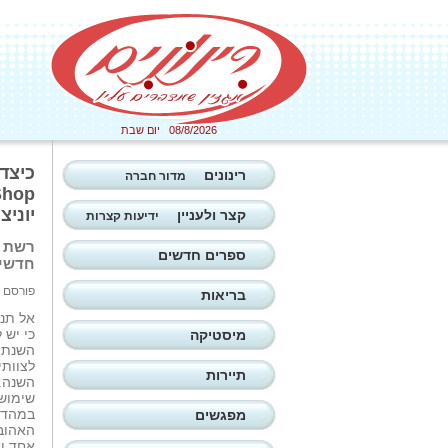
08/8/2026 יום שבת
רינונים
מדור חברה
יוניצ
קצר ולעניין
ידיעות קצרות
ספרים חדשים
חדשים
פורסם ב: 01/06/2026
בריאות
אל תנ
כי יש 
מיסטיקה
השנתי
לצוותי
תיירות
שימושי
במהדור
מפגשים
האהוב
אחד וא