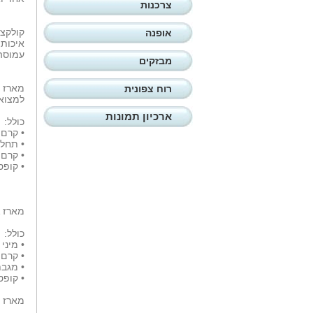
צרכנות
קולקצי
אופנה
איכותי
עמוסה 
מבזקים
רוח צפונית
למצוא 
ארכיון תמונות
כולל:
• קרם גו
• תחליב
• קרם יד
• קופס
מארז & Patchouli Vanilla רק ב־74.90 ₪ במקום .60
כולל:
• מיני ק
• קרם יד
• מגבת
• קופס
מארז White Musk יוקרתי רק ב־79.90 ₪ במקום 157.50 ₪- כ49% הנחה