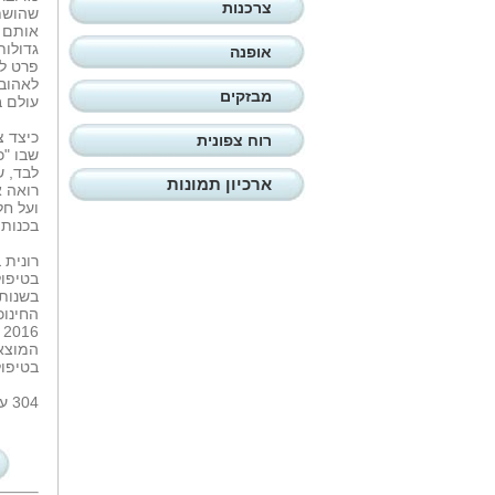
צרכנות
שהושתת
אותם כ
גדולות
אופנה
פרט לק
לאהוב 
מבזקים
עולם בפ
כיצד צ
רוח צפונית
שבו "כ
לבד, ש
ארכיון תמונות
רואה א
ועל חל
בכנותו
רונית 
בטיפול
החינוכ
6
המוצאי
בטיפול
304 עמודים - 99 ש'ח. הוצאת 'מטר'