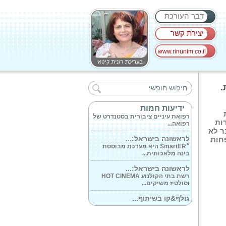
דבר העורכת
יצירת קשר
www.rinunim.co.il
רענן שקד כתב...
רענן שקד הוא לא רק עיתונאי
.
('ידיעות אחרונות')...
מרפאה חדשנית...
ידיעות חמות
רפואת עיניים ציבורית בסטנדרט של
רפואה...
ות
ר לא
לראשונה בישראל:...
חות
״SmartER היא מערכת מבוססת
בינה מלאכותית...
לראשונה בישראל:...
רשת בתי הקולנוע HOT CINEMA
וסולטיז משיקים...
גולף&קו בשיתוף...
רשת גולף אנד קו השיקה קולקציית
קפסולה...
חגיגת אהבה ברשת...