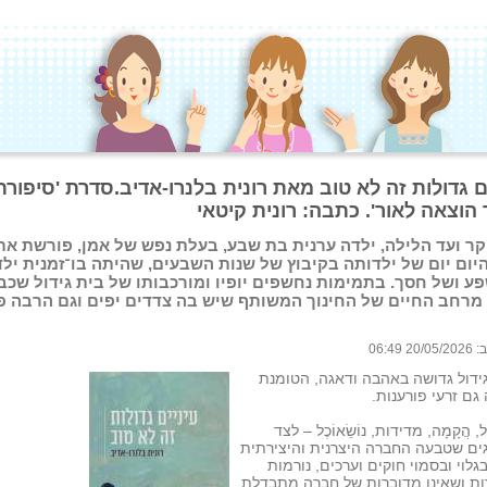
ם גדולות זה לא טוב מאת רונית בלנרו-אדיב.סדרת 'סיפורת
הוצאה לאור'. כתבה: רונית קיטאי
ר ועד הלילה, ילדה ערנית בת שבע, בעלת נפש של אמן, פורשת את
היום יום של ילדותה בקיבוץ של שנות השבעים, שהיתה בו־זמנית ילד
ע ושל חסך. בתמימות נחשפים יופיו ומורכבותו של בית גידול שכב
 מרחב החיים של החינוך המשותף שיש בה צדדים יפים וגם הרבה פ
 06:49
ידול גדושה באהבה ודאגה, הטומנת
גם זרעי פורענות.
ֶל, הֲקָמָה, מדידות, נוֹשֵׂאוֹכֶל – לצד
ים שטבעה החברה היצרנית והיצירתית
גלוי ובסמוי חוקים וערכים, נורמות
ת ושאינן מדוברות של חברה מתבדלת,