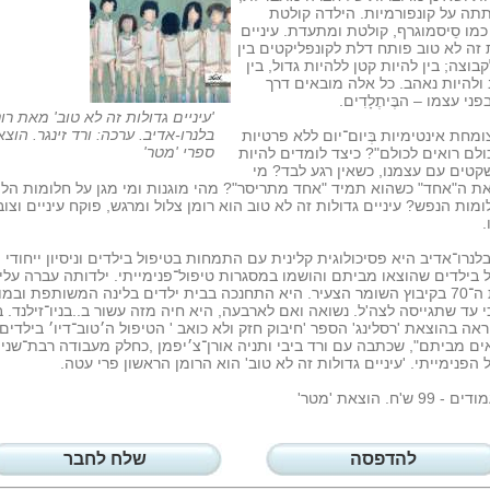
ה על קונפורמיות. הילדה קולטת
מו סֵיסמוגרף, קולטת ומתעדת. עיניים
 זה לא טוב פותח דלת לקונפליקטים בין
בוצה; בין להיות קטן ללהיות גדול, בין
ולהיות נאהב. כל אלה מובאים דרך
ני עצמו – הבֶּיתֶלָדִים.
'עיניים גדולות זה לא טוב' מאת רונ
בלנרו-אדיב. ערכה: ורד זינגר. הוצ
ומחת אינטימיות בְּיום־יום ללא פרטיות
ספרי 'מטר'
ולם רואים לכולם"? כיצד לומדים להיות
קטים עם עצמנו, כשאין רגע לבד? מי
ת ה"אחד" כשהוא תמיד "אחד מתריסר"? מהי מוגנות ומי מגן על חלומות הלי
ומות הנפש? עיניים גדולות זה לא טוב הוא רומן צלול ומרגש, פוקח עיניים וצו
.
בלנרו־אדיב היא פסיכולוגית קלינית עם התמחות בטיפול בילדים וניסיון ייחודי
 בילדים שהוצאו מביתם והושמו במסגרות טיפול־פנימייתי. ילדותה עברה עלי
בשנות ה־70 בקיבוץ השומר הצעיר. היא התחנכה בבית ילדים בלינה המשותפת ובמ
י עד שתגייסה לצה'ל. נשואה ואם לארבעה, היא חיה מזה עשור ב..בניו־זילנד. 
201 ראה בהוצאת 'רסלינג' הספר 'חיבוק חזק ולא כואב ' הטיפול ה׳טוב־דיו׳ בילדים
ם מביתם", שכתבה עם ורד ביבי ותניה אורן־צ׳יפמן ,כחלק מעבודה רבת־שני
 הפנימייתי. 'עיניים גדולות זה לא טוב' הוא הרומן הראשון פרי עטה.
להדפסה
שלח לחבר