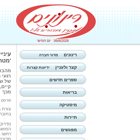
06/8/2026 יום חמישי
עיניי
רינונים
מדור חברה
'מטר 
קצר ולעניין
ידיעות קצרות
מהבוק
רגעי 
ספרים חדשים
של שפ
קיים,
מכך
בריאות
פורסם ב: 20/05/2026
מיסטיקה
צורת ג
בחובה 
תיירות
חֲדַרוֹכ
המושג
מפגשים
רחשו ב
מדוברו