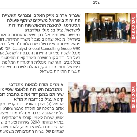
שנים
שגריר ארה'ב מייק האקבי ומנהיגי תעשיית
06.08.2026
התיירות בישראל משיקים שיתוף פעולה
אסטרטגי להאצת התאוששות התיירות
לישראל. צילום: מולי גולדברג
בפגישה השתתפו: אלי כהן נשיא התאחדות המלונו
בישראל, מיכאל יצחקוב מנכ'ל משרד התיירות, דוד
פתאל מייסד ובעלים של רשת מלונות 'פתאל', רמי 
נשיא yst Global Consulting Group
מנכל לשכת מארגני התיירות הנכנסת לישראל, אבי
בעל מלון 'דריסקו במושבה האמריקאית ההיסטורי
בתל אביב, הגר שרן מנכלית התאחדות המלונות
בישראל, ורומי גורודיסקי, מנהלת לשכת התיאום ש
תעשיית התיירות בישראל
אומרים תודה למאות מתנדבי
05.08.2026
ומתנדבות השירות הלאומי שסיימו
שירותם במגן דוד אדום.כתבה: רונ
קיטאי.צילום: דוברות מד'א
אתמול (ג') נערך באודיטוריום קריית מגן 
אדום ברמלה יום הוקרה מרגש שאורגן ו
על ידי אהובה ברכה מנהלת מדור משאב
אנוש, שירות לאומי וקורסי פראמדיקים
במדא וציוותה ל-320 צעירות וצעירי
את שירותם הלאומי במדא, לאחר שנה א
שנתיים של עשייה התנדבותית משמעות