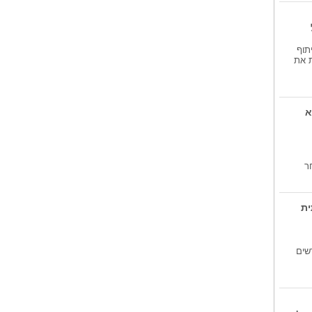
למרות המתיחות...
יהודה גרינפלד בן 70 ועם דגל ישראל
על הכתפיים...
תוף
יהודה כהן חזר...
ת את
יהודה כהן לשעבר מנהל המחוז של
בתי המשפט...
א
ר
ית
שים