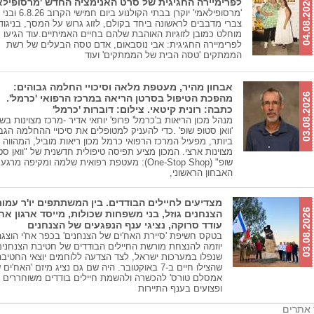
04.08.2026
לפרימיירה החגיגית של סרט האנימציה החדש 'מרסופילאמ
'מרסופילאמי' יוקרן בבתי הקולנוע ביום 
צברי מדבבים לראשונה ביחד בקולם, לזוג גרוש על המסך, בניגוד
מוחלט כמובן לזוגיות האוהבת שלהם בחיים האמיתיים.עוד הגיעו
לפרימיירה החגיגית: אבי נוסבאום, אדם טסה הבעלים של רשת
הממתקים 'טסה הבית של הממתקים' ועוד
אבחון מהיר, מעטפת מלאה וסיכויי החלמה גבוהים:
03.08.2026
מהפכת הטיפול בסרטן הריאה במרכז הרפואי 'כרמל'.
כתבה: רונית קיטאי. צילום: דוברות 'כרמל'
מנהל מכון הריאות ב'כרמל' פרופ' יוחאי אדיר -מרכז מצוינות בש
'וואן סטופ שופ' .כדי להעניק למטופלים את סיכויי ההחלמה הגב
ביותר, מפעיל המרכז הרפואי כרמל מכון ריאות מוביל, המהווה 
מצוינות ארצי. המכון מציע תפיסה טיפולית חדשנית של "וואן סט
שופ" (One-Stop Shop): מעטפת רפואית שלמה ומקיפה מר
האבחון הראשוני,
מצדיעים לחיילים הבודדים. בין המשתתפים יו'ר עמו
03.08.2026
הצנחנים גוזל, בני משפחות שכולות, מייסד ארגון אח'
עודד סרוקה, נציגי ענף הנפגעים של הצנחנים
בטקס חשיפת 'סיירת האח'ים של הצנחנים' בכפר אח'י הוצגה
יוזמה להנצחת מורשת החיילים הבודדים של חטיבת הצנחנים
שנפלו במערכות ישראל, לצד הצדעה ללוחמים יוצאי החטיבה
שהצילו חיים ב-7 באוקטובר. היה שם גם נציג מיזם 'האח'ים
אמסלם טורס' להכשרה ולהשמת חיילים בודדים משוחררים
ופצועים בענף התיירות
 אתרים