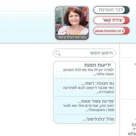
דבר העורכת
יצירת קשר
www.rinunim.co.il
משה עמי בניטה...
כמה זמן לוקח לכם להתעצבן ולצפור
לרכב...
יובל כספית נבחרה...
ידיעות חמות
ילצדה יובילו את פעילות המותג
:אמה אלפי...
נס חנוכה: רשת...
כפי שכבר דיווחנו לכם לאחרונה
התעוררה...
'מדינה צפה' מאת...
יואב כהן, שבימים אלו יצא לאור
ספרו האקטואלי...
מו'ל 'כלכליסט'...
יואל אסתרון שהקים את העיתון
נס
'כלכליסט'...
ד.
שלוש
יוצרת התוכן...