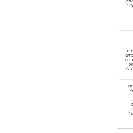
י',
חמישי הקרוב 6.8.26 ובני הזוג
יטת
והים
מרכז
ופ
גע שלב
תת
י
 של