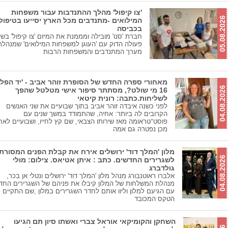
'צו קיפול' מהלך ההתנדבות עבור משפחות
05.08.2026
המילואים -מתנדבים מכל הארץ יסייעו בטיפול
בכביסה
חברת 'סנו' מובילה ומממנת את המיזם 'צו קיפול' בשי
פעולה הדוק עם 'העוגן למשפחות המילואים' שמנהל
מערך המתנדבים והמשפחות הרבות
מאחורי ספרה החדש של הסופרת זוהר אביב - 'יד הפל
04.08.2026
16 מי שולט?, מסתתר סיפור אישי מטלטל שהפך
לשליחות.כתבה: רונית קיטאי
לפני כשנה איבדה זוהר אביב בתוך שבועיים את שני האנשים
הקרובים לה ביותר: אחיה, שהתמודד במשך שנים עם
פוסט־טראומה מאז שירותו הצבאי, שם קץ לחייו, ושבועיים לאח
מכן נפטרה גם אמה
מלון 'המלך דוד' ירושלים אירח את קבלת הפנים המסורת
04.08.2026
לשגרירים החדשים. כתב : איתן אטיאס. צילום: מולי
גולדברג
אלברו ראוטנבורג מנהל מלון 'המלך דוד' ירושלים ונטלי אן בכר,
מנהלת המשלחות של המלון קיבלו את פניהם של השגרירים החד
עם הגיעם למלון וליוו אותם לחדר השגרירים במלון ,שם התקיים
הטקס המכובד
השחקן והקומיקאי אוראל צברי ואשתו סיון תם הגיעו