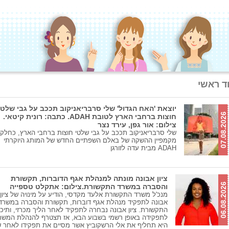
ד ראשי
יוצאת 'האח הגדול' שלי סרבריאניקוב תככב על גבי שלטי
07.08.2026
חוצות ברחבי הארץ לטובת ADAH. כתבה: רונית קיטאי.
צילום: אור גפן, עירד נצר
שלי סרבריאניקוב תככב על גבי שלטי חוצות ברחבי הארץ, כחלק
מקמפיין ההשקה של באלם השפתיים החדש של המותג היוקרתי
ADAH מבית עדה לזורגן
ציון אבונה מונתה למנהלת אגף הדוברות, תקשורת
06.08.2026
והסברה במשרד התקשורת.צילום: אתקלט טספייה
מנכ'ל משרד התקשורת אלעד מקדסי, הודיע על מינויה של ציון
אבונה לתפקיד מנהלת אגף דוברות, תקשורת והסברה במשרד
התקשורת. ציון אבונה נבחרה לתפקיד לאחר הליך מכרזי, ותיכ
לתפקידה באופן רשמי בשבוע הבא, אז תצטרף להנהלת המשר
היא תחליף את אלי הרשקוביץ אשר מסיים את תפקידו לאחר 