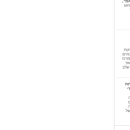
י',
חמישי הקרוב 6.8.26 ובני הזוג
יטת
והים
מרכז
ופ
גע שלב
תת
י
 של