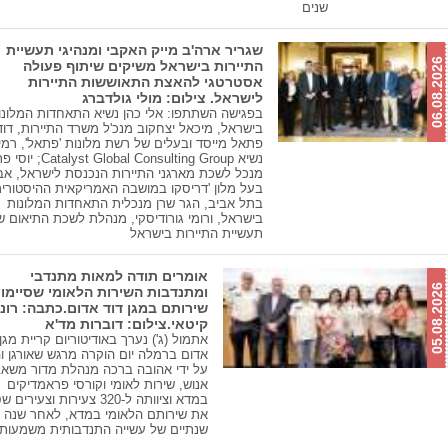
שנים
שגריר ארה'ב מייק האקבי ומנהיגי תעשיית
06.08.2026
התיירות בישראל משיקים שיתוף פעולה
אסטרטגי להאצת התאוששות התיירות
לישראל. צילום: מולי גולדברג
בפגישה השתתפו: אלי כהן נשיא התאחדות המלונו
בישראל, מיכאל יצחקוב מנכ'ל משרד התיירות, דוד
פתאל מייסד ובעלים של רשת מלונות 'פתאל', רמי 
נשיא yst Global Consulting Group
מנכל לשכת מארגני התיירות הנכנסת לישראל, אבי
בעל מלון 'דריסקו במושבה האמריקאית ההיסטורי
בתל אביב, הגר שרן מנכלית התאחדות המלונות
בישראל, ורומי גורודיסקי, מנהלת לשכת התיאום ש
תעשיית התיירות בישראל
אומרים תודה למאות מתנדבי
05.08.2026
ומתנדבות השירות הלאומי שסיימו
שירותם במגן דוד אדום.כתבה: רונ
קיטאי.צילום: דוברות מד'א
אתמול (ג') נערך באודיטוריום קריית מגן 
אדום ברמלה יום הוקרה מרגש שאורגן ו
על ידי אהובה ברכה מנהלת מדור משאב
אנוש, שירות לאומי וקורסי פראמדיקים
במדא וציוותה ל-320 צעירות וצעירי
את שירותם הלאומי במדא, לאחר שנה א
שנתיים של עשייה התנדבותית משמעות