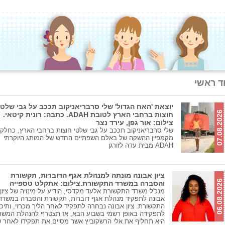
ד ראשי
יוצאת 'האח הגדול' שלי סרבריאניקוב תככב על גבי שלטי
07.08.2026
חוצות ברחבי הארץ לטובת ADAH. כתבה: רונית קיטאי.
צילום: אור גפן, עירד נצר
שלי סרבריאניקוב תככב על גבי שלטי חוצות ברחבי הארץ, כחלק
מקמפיין ההשקה של באלם השפתיים החדש של המותג היוקרתי
ADAH מבית עדה לזורגן
ציון אבונה מונתה למנהלת אגף הדוברות, תקשורת
06.08.2026
והסברה במשרד התקשורת.צילום: אתקלט טספייה
מנכ'ל משרד התקשורת אלעד מקדסי, הודיע על מינויה של ציון
אבונה לתפקיד מנהלת אגף דוברות, תקשורת והסברה במשרד
התקשורת. ציון אבונה נבחרה לתפקיד לאחר הליך מכרזי, ותיכ
לתפקידה באופן רשמי בשבוע הבא, אז תצטרף להנהלת המשר
היא תחליף את אלי הרשקוביץ אשר מסיים את תפקידו לאחר 