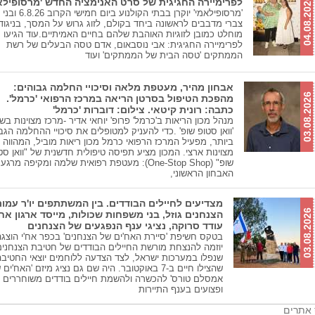
04.08.2026
לפרימיירה החגיגית של סרט האנימציה החדש 'מרסופילאמ
'מרסופילאמי' יוקרן בבתי הקולנוע ביום 
צברי מדבבים לראשונה ביחד בקולם, לזוג גרוש על המסך, בניגוד
מוחלט כמובן לזוגיות האוהבת שלהם בחיים האמיתיים.עוד הגיעו
לפרימיירה החגיגית: אבי נוסבאום, אדם טסה הבעלים של רשת
הממתקים 'טסה הבית של הממתקים' ועוד
אבחון מהיר, מעטפת מלאה וסיכויי החלמה גבוהים:
03.08.2026
מהפכת הטיפול בסרטן הריאה במרכז הרפואי 'כרמל'.
כתבה: רונית קיטאי. צילום: דוברות 'כרמל'
מנהל מכון הריאות ב'כרמל' פרופ' יוחאי אדיר -מרכז מצוינות בש
'וואן סטופ שופ' .כדי להעניק למטופלים את סיכויי ההחלמה הגב
ביותר, מפעיל המרכז הרפואי כרמל מכון ריאות מוביל, המהווה 
מצוינות ארצי. המכון מציע תפיסה טיפולית חדשנית של "וואן סט
שופ" (One-Stop Shop): מעטפת רפואית שלמה ומקיפה מר
האבחון הראשוני,
מצדיעים לחיילים הבודדים. בין המשתתפים יו'ר עמו
03.08.2026
הצנחנים גוזל, בני משפחות שכולות, מייסד ארגון אח'
עודד סרוקה, נציגי ענף הנפגעים של הצנחנים
בטקס חשיפת 'סיירת האח'ים של הצנחנים' בכפר אח'י הוצגה
יוזמה להנצחת מורשת החיילים הבודדים של חטיבת הצנחנים
שנפלו במערכות ישראל, לצד הצדעה ללוחמים יוצאי החטיבה
שהצילו חיים ב-7 באוקטובר. היה שם גם נציג מיזם 'האח'ים
אמסלם טורס' להכשרה ולהשמת חיילים בודדים משוחררים
ופצועים בענף התיירות
 אתרים