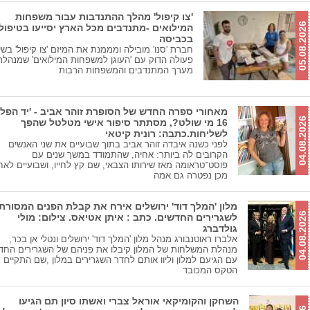
'צו קיפול' מהלך ההתנדבות עבור משפחות
05.08.2026
המילואים -מתנדבים מכל הארץ יסייעו בטיפול
בכביסה
חברת 'סנו' מובילה ומממנת את המיזם 'צו קיפול' בשי
פעולה הדוק עם 'העוגן למשפחות המילואים' שמנהל
מערך המתנדבים והמשפחות הרבות
מאחורי ספרה החדש של הסופרת זוהר אביב - 'יד הפל
04.08.2026
16 מי שולט?, מסתתר סיפור אישי מטלטל שהפך
לשליחות.כתבה: רונית קיטאי
לפני כשנה איבדה זוהר אביב בתוך שבועיים את שני האנשים
הקרובים לה ביותר: אחיה, שהתמודד במשך שנים עם
פוסט־טראומה מאז שירותו הצבאי, שם קץ לחייו, ושבועיים לאח
מכן נפטרה גם אמה
מלון 'המלך דוד' ירושלים אירח את קבלת הפנים המסורת
04.08.2026
לשגרירים החדשים. כתב : איתן אטיאס. צילום: מולי
גולדברג
אלברו ראוטנבורג מנהל מלון 'המלך דוד' ירושלים ונטלי אן בכר,
מנהלת המשלחות של המלון קיבלו את פניהם של השגרירים החד
עם הגיעם למלון וליוו אותם לחדר השגרירים במלון ,שם התקיים
הטקס המכובד
השחקן והקומיקאי אוראל צברי ואשתו סיון תם הגיעו