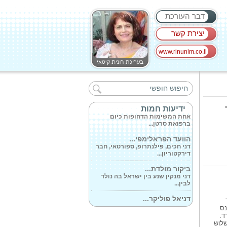
דבר העורכת
יצירת קשר
www.rinunim.co.il
לשחק בכוח מאת...
Actinin with power by Deborah
Gruenfeld- מדוע אנו יותר...
תגלית חדשה:...
ידיעות חמות
אחת המשימות הדחופות כיום
ברפואת סרטן...
הוועד הפראלימפי...
דני חכים, פילנתרופ, ספורטאי, חבר
דירקטוריון...
ביקור מולדת...
דני מנקין שנע בין ישראל בה נולד
לבין...
דניאל פוליקר...
דניאל פוליקר היא בעלת ניסיון של
נס
למעלה...
ד.
שלוש
מי אומר שברק...