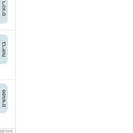
רינונים
בריאות
מפגשים
אינדקס