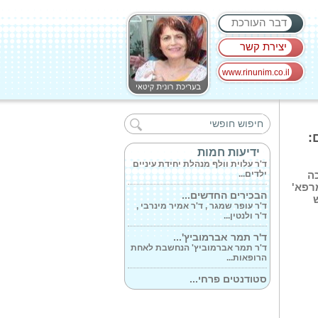
דבר העורכת
יצירת קשר
www.rinunim.co.il
בית החולים כרמל...
ד'ר סוניה שנייר ופרופ' יוחאי אדיר
מנהל...
:
האם ייתכן שילדים...
ידיעות חמות
ד'ר עלוית וולף מנהלת יחידת עיניים
ילדים...
ה
רפא'
הבכירים החדשים...
ד'ר עופר שמגר , ד'ר אמיר מינרבי ,
ד'ר ולנטין...
ד'ר תמר אברמוביץ'...
ד'ר תמר אברמוביץ' הנחשבת לאחת
הרופאות...
סטודנטים פרחי...
ד'ר שרון קמה סגנית מנהל בי'ח
'כרמל' וגם...
ברכות ליום ההולדת...