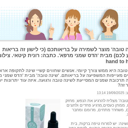
 טובה' מוצר לשמירה על בריאותכם (כי לישון זה בריאות
 לכם) מבית 'הדס שמני מרפא'. כתבה: רונית קיטאי. צילום
hand to 
טובה היא ממש צורך קיומי. אנשים שחווים קשיי שינה לתקופה ארוכ
ם מעייפות המשפיעה על בריאותם. 'שינה טובה' מבית 'הדס שמני מ
 תרכובת שמנים המסייעת לשינה טובה ורגועה. איזה עוד יתרונות יש
 זה?
 13:14
טובה' מצליח להרגיע את הנפש, מחזק
 ממתן כעסים,מרגיע פחדים ולחצים
ם, משחרר מתחים, מרומם ומחבר
.
שינה: יש למרוח טיפה ברקות, בית