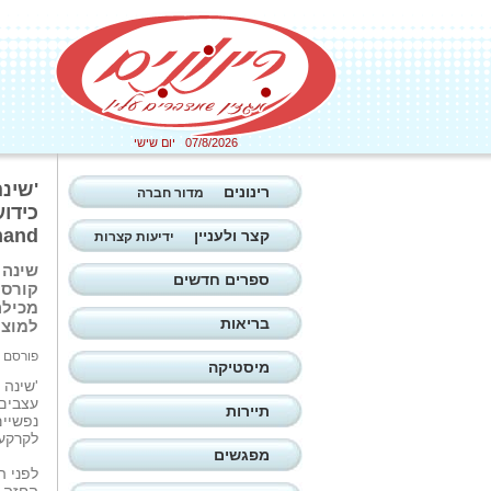
07/8/2026 יום שישי
'שינה
רינונים
מדור חברה
כידוע
hand
קצר ולעניין
ידיעות קצרות
שינה 
ספרים חדשים
קורסי
מכילה
בריאות
למוצר
פורסם ב: 19/09/2025
מיסטיקה
'שינה 
עצבים,
תיירות
נפשיי
לקרקע
מפגשים
לפני ה