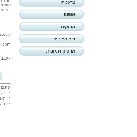
החזה ו
צרכנות
נשימות
וחלומו
אופנה
מבזקים
.co.il
רוח צפונית
l.com
ארכיון תמונות
14425
כתבות
*
יוצ
*
'או
*
ביש