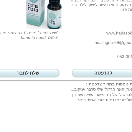
בנקודות הדופק בידיים. לקחת כמה
 עמוקות ואז פשוט לישון. לילה טוב
ת פז.
'שינה טובה' מבית 'הדס שמני מרפ
www.hadasoils
צילום: hand to hand
healingoils69@gmai
053-30
להדפסה
שלח לחבר
 נוספות במדור
צרכנות
:
את 'האח הגדול' שלי סרבריאניקוב...
לטרסול' של ד'ר פישר השיקו שפתון...
ול זוגי או ריקוד זוגי. אמיר בנאי...