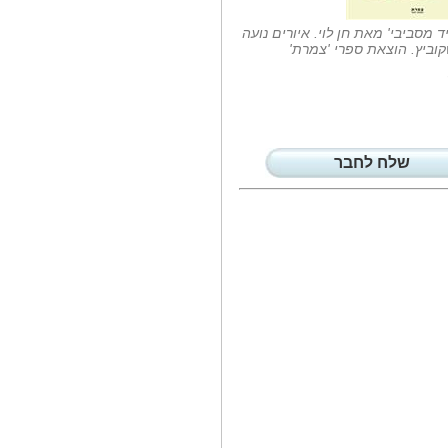
נשוי...
ד מסביבי' מאת חן לוי. איורים נועה
סופר פארם גאלרי'...
וביץ. הוצאת ספרי 'צמרת'
סניף הקונספט של רשת סופר-פארם
GALLREY נפתח...
סיגל זריהן היא...
סיגל זריהן מאור עקיבא היא
מיסטיקאית...
טיפול בערמונית...
שלח לחבר
סטארט אפ ישראלי מציע דרך יעילה
ושונה...
נפטר יעקב שחם...
סיפור היכרות אישית רבת שנים עם
יעקב שחם...
הפסנתר שהתגלגל...
סיפורו של הפסנתר של ברטה הוא
סיפורם של...
שני מתנדבי מד'א...
סיפרו על כך אפרים פרידמן תושב
פתח תקווה...
מותג הקפה הבינלאומי...
Nespresso עשו זאת במטרה לקרב
את עולם הקפה...