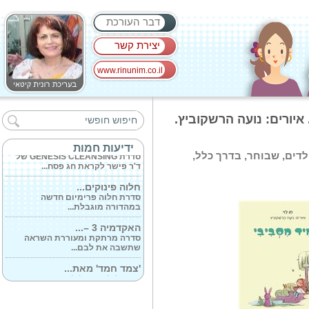
דבר העורכת
יצירת קשר
www.rinunim.co.il
פרופ' גרשון...
סא'ל (מיל) פרופ' גרשון וולפין זכה
 איורים: נועה הרשקוביץ.
לכבוד...
אביב הגיע פסח...
ידיעות חמות
סדרת GENESIS CLEANSING של
ילדים, שבוחר, בדרך כלל,
ד'ר פישר לקראת חג פסח...
חלוה פינוקים...
סדרת חלוה פרימיום חדשה
במהדורה מוגבלת...
האקדמיה 3 –...
סדרה מרתקת ומעוררת השראה
שתשבה את לבם...
'צמד חמד' מאת...
סַבָּא דּוֹרוֹן הוּא דּוֹרוֹן דַנַּאי, בעבר...
במוצ'ש נערכה...
סנדרה שדה ורמי ברוך מגלמים זוג