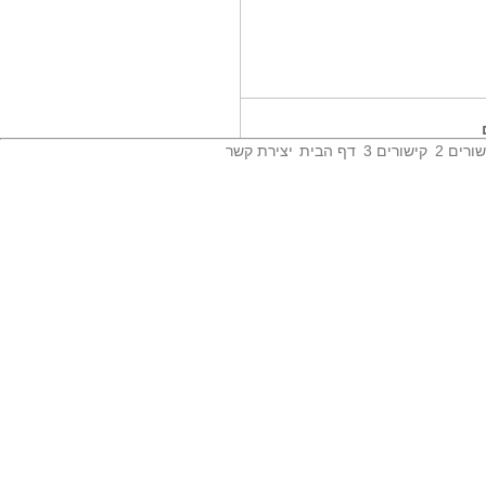
יצור ההרגלים...
ספר לגילאי 3-7. האם שני היצורים
יצליחו...
אבירי דינו 2...
ספר לגילאי 8-11. דמיינו ימי ביניים ,
רק...
ורים 2
קישורים 3
דף הבית
יצירת קשר