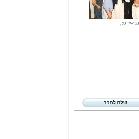
ילצדה יובילו את פעילות המותג
:אמה אלפי...
נס חנוכה: רשת...
כפי שכבר דיווחנו לכם לאחרונה
ם: אור גפן
התעוררה...
'מדינה צפה' מאת...
יואב כהן, שבימים אלו יצא לאור
ספרו האקטואלי...
מו'ל 'כלכליסט'...
יואל אסתרון שהקים את העיתון
'כלכליסט'...
יוצרת התוכן...
יובל כספית ונמרוד רון בחרו
בקונספט של...
בעקבות שיתוף...
יובל וגנר יו'ר עמותת 'נגישות ישראל'
פנה...
שלח לחבר
דברים שפירסם...
יונה יהב ראש העיר חיפה: 'בכאב
עצום קיבלתי...
ראש עיריית חיפה...
יונה יהב: 'התואר הזה לא מוענק רק
לי אישית...