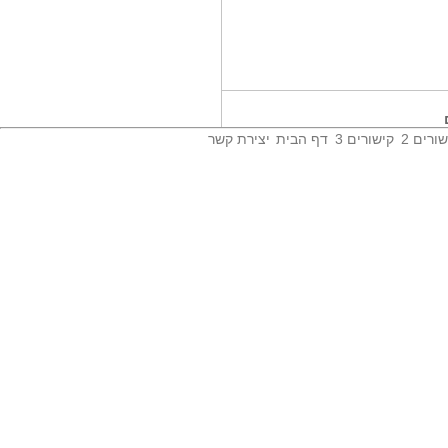
בין המילואים...
כוכבת 'האח הגדול', תרצה כהן
הגיעה לאירוע...
כאב של לוחמים:...
יום הזיכרון התשפ'ו שחל היום, צוין
בבית...
ורים 2
קישורים 3
דף הבית
יצירת קשר