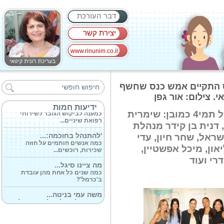
דבר העורכת
יצירת קשר
www.rinunim.co.il
עדכון מדיניות...
כלל אזורי הארץ יעברו ממדרג
 מבית שטראוס התקיים אמש כנס שחשף
מדיניות מחמירה...
סוף לכאבי השיניים...
ידיעות חמות
כמענה לביקוש הגובר לשירותי
הגיעו להתרשם ולשתות הרבה מים של תמי4 כמובן: שימרית
רפואת שיניים...
דנית בן קידר מנהלת
'להתנהל בחוכמה:...
ראוס מים ישראל, שחר חיון, עדי
כמה אנשים חותמים על חוזה
יאון, מיכל אפשטיין,
שכירות, רוכשים...
רי ועוד
מה ציינו סיגל...
כמה שנים כל אחת מהן עובדת
ב'כרמל'?
משה עמי בניטה...
כמה זמן לוקח לכם להתעצבן ולצפור
לרכב...
יובל כספית נבחרה...