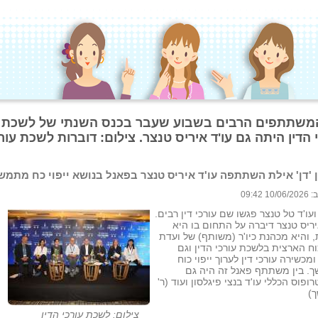
המשתתפים הרבים בשבוע שעבר בכנס השנתי של לשכת
 הדין היתה גם עו'ד איריס טנצר. צילום: דוברות לשכת עור
 'דן' אילת השתתפה עו'ד איריס טנצר בפאנל בנושא ייפוי כח מתמש
 09:42
ועו'ד טל טנצר פגשו שם עורכי דין רבים.
יריס טנצר דיברה על התחום בו היא
 והיא מכהנת כיו'ר (משותף) של ועדת
כוח הארצית בלשכת עורכי הדין וגם
מכשירה עורכי דין לערוך ייפוי כוח
. בין משתתף פאנל זה היה גם
ופוס הכללי עו'ד בנצי פיגלסון ועוד (ר'
)
צילום: לשכת עורכי הדין