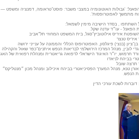
פאנל: 'גבולות האוטונומיה במצבי משבר: פוסט־טראומה, דמנציה ומשפט — ב
כוח מתמשך לאפוטרופסות'.
 השתתפו , בסדר הישיבה מימין לשמאל:
 הפאנל - עו״ד עדנה שקל.
השופטת איריס אילוטוביץ־סגל, בית המשפט המחוזי תל־אביב
 איריס טנצר
 בן־ציון (בנצי) פיגלסון, האפוטרופוס הכללי והממונה על ענייני ירושה
גדי לובין, מנהל המרכז הירושלמי לבריאות הנפש איתנים־כפר שאול והקהילה
ורד חרמוש, יו״ר האיגוד הישראלי לרפואה גריאטרית ומנהלת רפואית של האג
רי בביהח לניאדו
 תרצה שובל
אורן טנא, מנהל המערך הפסיכיאטרי בביהח איכילוב ומנהל מכון ״מנטליקס״
ת הנפש.
 דוברות לשכת עורכי הדין