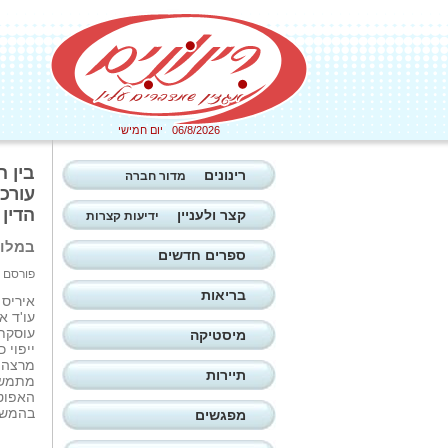
06/8/2026 יום חמישי
בין 
רינונים
מדור חברה
עורכי
הדין
קצר ולעניין
ידיעות קצרות
במלון
ספרים חדשים
פורסם ב: 10/06/2026
בריאות
איריס 
עו'ד א
עוסקת,
מיסטיקה
ייפוי 
מרצה ו
תיירות
מתמשך
האפוטר
בהמשך
מפגשים