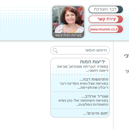
דבר העורכת
יצירת קשר
www.rinunim.co.il
משה מנו הגיש...
בספר האוטוביוגרפי נחשף מבצע של
משה מנו...
כי
'הבריחה מטהרן'...
ידיעות חמות
בספרה 'הבריחה מטהראן' מביאה
דיאנה רחמני...
ך
התרגשות רבה...
בפגישה אצל נשיא המדינה רובי
ריבלין שהתקיימה...
שגריר ארה'ב...
בפגישה השתתפו: אלי כהן נשיא
התאחדות המלונות...
'תום והיונים'...
דפנה דרוקר תושבת קריית שמונה
עוסקת בשיקום...
האקסום הצצה...