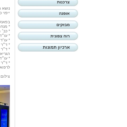
צרכנות
נושא ה
ייפוי 
אופנה
בפאנל
מבזקים
* מנחת
* כב׳ 
* עו״ד
רוח צפונית
* עו"ד
* ד״ר 
ארכיון תמונות
* ד״ר 
הגריאט
* עו״ד
* ד״ר 
לרפוא
צילום: