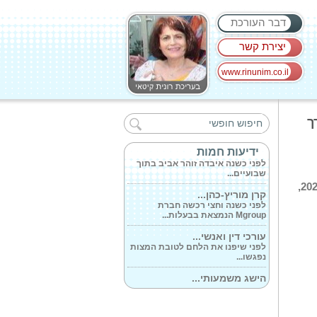
דבר העורכת
יצירת קשר
www.rinunim.co.il
ט'ו באמבולנס...
לפני כחודש תמר ויונתן שכנזי מחצור
ך
הגלילית...
מאחורי ספרה...
ידיעות חמות
לפני כשנה איבדה זוהר אביב בתוך
שבועיים...
ברציפות.בערב פתיחת ועידת התאגידים העירוניים ברשויות המקומיות 2026,
קרן מוריץ-כהן...
לפני כשנה וחצי רכשה חברת
Mgroup הנמצאת בבעלות...
עורכי דין ואנשי...
לפני שיפנו את הלחם לטובת המצות
נפגשו...
הישג משמעותי...
לפי פרסום משרד הבריאות זהו
המדד הקריטי...
שיא הטכנולוגיה...