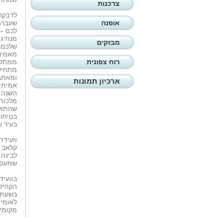
צרכנות
לדבקרי
אופנה
שעברה 
לכם – 
מנהיגו
מבזקים
שלכם ב
מאמינ
רוח צפונית
ממתקני
מתחיל
ומאתגר
ארכיון תמונות
אמיתיו
השנה ב
מלכותי
שהתושב
בטיחות
בעיר ש
קלאב ה
שמעסיק
בוועיד
בשעת ח
מקומית במ