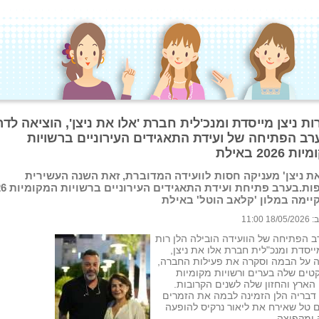
ות ניצן מייסדת ומנכ'לית חברת 'אלו את ניצן', הוציאה לדר
רב הפתיחה של ועידת התאגידים העירוניים ברשויות
2026 באילת
את ניצן' מעניקה חסות לוועידה המדוברת, זאת השנה העשירית
ימה במלון 'קלאב הוטל' באילת
 11:00
 הפתיחה של הוועידה הובילה הלן רות
מייסדת ומנכ"לית חברת אלו את ניצן,
 על הבמה וסקרה את פעילות החברה,
טים שלה בערים ורשויות מקומיות
הארץ והחזון שלה לשנים הקרובות.
דבריה הלן הזמינה לבמה את הזמרים
טל שאירח את ליאור נרקיס להופעה
ומקפיצה.