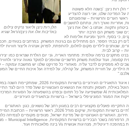
 הלן רות ניצן: 'בשנה הלא פשוטה
על המדינה שלנו, אני רוצה להצדיע
ראשי הערים והרשויות – שהפגנתם
ת, אחריות ואורך רוח, ונתתם לתושבים
הלן רות ניצן וליאור נרקיס צילום
יטחון ותקווה. אנחנו ב-'אלו את ניצן'
באדיבות אלו את ניצן/הראל שגיא
ים שגני משחק הם הרבה יותר
ם, כי בסוף, חינוך ומניעת אלימות לא
ים רק בבתי הספר, הם מתחילים גם בגינות המשחק. במרחבים בטוחים, חכמ
ים, שנותנים לילדים מקום לחלום, להתפתח, לפרוק אנרגיה וליצור חוויות ילד
ת – קרוב לבית.
נינו מתקנים ברמה עולמית: מתחמי האריה, גני יום הולדת שנראים כמו יצירה
ת קסומה, ועוד עולמות משחק חדשניים שהופכים למוקד גאווה עירוני ולחוויה
ים לא מפסיקים לדבר עליה. מאחורי כל פרויקט שלנו יש מחשבה עמוקה – ע
 הילדים, על חוויית המשחק, על קהילה, על למידה ועל איכות החיים של המ
לכם."
וועידת איגוד התאגידים העירוניים ברשויות המקומיות 2026, שמתקיימת השנה 
וטל באילת, תעסוק ותנתח את הנושאים העכשוויים שעל סדר היום לצד התיי
לבינה המלאכותית AI שמשפיעה על כל תחום ובפרט בהשפעתה על הסוגיות המרכז
ות את המגזר המוניציפלי בישראל – ברשויות ובתאגידים העירוניים.
ה התקיימו פאנלים מקצועיים רבים במגוון רחב של נושאים, כגון: האתגרים
הקהילתיים ברשויות המקומיות, שיקום מודל 2026, ראשי הרשויות – הכתובת המ
ירום, האתגרים האנרגטיים של מדינת ישראל, מנופים מקומיים לצמיחה כלכ
לאומית, הרפורמה בשכר הבכירים ברשויות
הפכה דיגיטלית, מנהיגות אנושית Vs בינה מלאכותית ועוד.