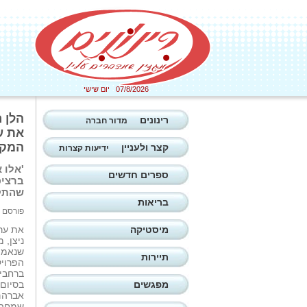
07/8/2026 יום שישי
הלן ר
רינונים
מדור חברה
את ע
המקומיות 
קצר ולעניין
ידיעות קצרות
'אלו 
ספרים חדשים
שהתקי
בריאות
פורסם ב: 18/05/2026
מיסטיקה
את ערב
ניצן, 
שנאמה
תיירות
הפרויק
ברחבי 
מפגשים
בסיום 
אברהם 
שמחה 