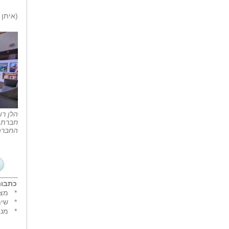
(איתן 
הלן רו
חברת '
החברה 
כתבות
*
מצד
*
שית
*
מנח