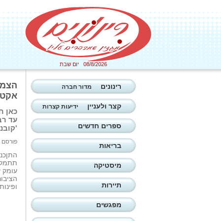
08/8/2026 יום שבת
הצמד
רינונים
מדור חברה
אקטוא
קצר ולעניין
ידיעות קצרות
ספרים חדשים
'קובנ
פורסם ב: 15/04/2026
בריאות
התןכני
תתמקד
מיסטיקה
עומק 
הציבור
תיירות
ופינות 
מפגשים