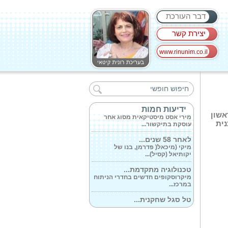
דבר העורכת
יצירת קשר
www.rinunim.co.il
ספר ילדים חדש...
מירב סלע היפהפיה צעדה במשך
שנים רבות...
המיסטיקאית...
ידיעות חמות
פריל 2026 , בימים ראשון
מירי אסט מיסטיקאית מסוג אחר
עוסקת בתיקשור...
וכנית
לאחר 58 שנים...
מיקי (מיכאל( פדרמן, בנו של
יקותיאל (קסיל)...
טכנולוגיה מתקדמת...
מיקרוסקופים חדשים בחדרי הניתוח
במרכז...
טל סגל שחקנית...
ממלחמה למלחמה היא כאן והיא
צריכה לשאוג...
התאחדות המלונות...