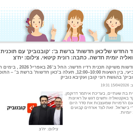
 החדש של'כאן חדשות' ברשת ב': 'קובנוביק' עם תוכנית
ליה יומית חדשה. כתבה: רונית קיטאי. צילום: יח'צ
כאן חדשות משיקה תכנית רדיו חדשה: החל ב־26 בא
עד רביעי, בין השעות 10:00–12:00, תעלה ב'כאן חדשות' ברשת ב׳ – הת
וביק' בהגשת רוני קובן ועקיבא נוביק
 19:31
ת בת שעתיים, בעריכת איתמר דרוקמן,
 באקטואליה ותשים דגש על ראיונות
עם הדמויות שמעצבות את סדר היום
י בישראל. זאת לצד אורחים קבועים
יומיות.
צילום: יח'צ