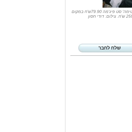
בעידן שבו הרפואה המותאמת
אישית הופכת...
'אינטימה' סט פיג'מה 79.90ש'ח במקום
ם: דודי חסון
צעיף החאקי הסרוג...
בעיצומה של מלחמת העצמאות,
גיבורת הרומן...
בין אזעקות לטיפולים...
בעיצומה של המלחמה שבחוץ,
כשאזעקות קוטעות...
שלח לחבר
חברת אריקה כרמל-טק...
גפן פרימו (26, 52 ק'ג), שייצגה את
ישראל במשחקים...
במתחם התת קרקעי...
בעוד מעל פני הקרקע המציאות
הביטחונית...
פילינג הגרגירים...
בעונת החורף הקור, הרוח והגשמים,
גורמים...
לא רק 'לתת זרע':...
בעולם טיפולי הפריון, השיח הציבורי
והמקצועי...
חיפה תחת אש:...
בעקבות האסון אמש בחיפה,
והאירועים הבוקר...