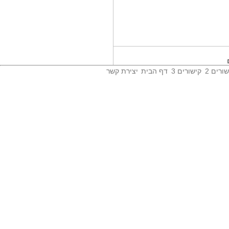
המרכז הרפואי...
בת 25 מחיפה פונתה ע'י מד'א לחדר
המיון במרכז...
ד'ר ניר פייביש...
את ד'ר ניר פייביש ניתן לפגוש
במחלקת א...
ורים 2
קישורים 3
דף הבית
יצירת קשר