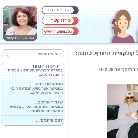
דבר העורכת
יצירת קשר
www.rinunim.co.il
משה מנו הגיש...
בספר האוטוביוגרפי נחשף מבצע של
בצע עד 60% הנחה על קולקציית החורף. כתבה:
משה מנו...
'הבריחה מטהרן'...
ידיעות חמות
בספרה 'הבריחה מטהראן' מביאה
 עד 10.2.26
דיאנה רחמני...
התרגשות רבה...
בפגישה אצל נשיא המדינה רובי
ריבלין שהתקיימה...
שגריר ארה'ב...
בפגישה השתתפו: אלי כהן נשיא
התאחדות המלונות...
'תום והיונים'...
דפנה דרוקר תושבת קריית שמונה
עוסקת בשיקום...
האקסום הצצה...