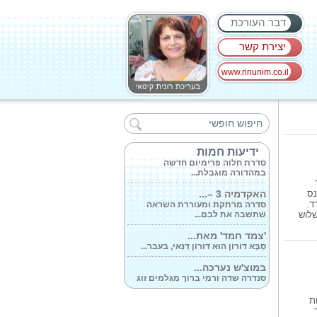
דבר העורכת
יצירת קשר
www.rinunim.co.il
אביב הגיע פסח...
סדרת GENESIS CLEANSING של
ד'ר פישר לקראת חג פסח...
חלוה פינוקים...
ידיעות חמות
סדרת חלוה פרימיום חדשה
במהדורה מוגבלת...
האקדמיה 3 –...
נס
סדרה מרתקת ומעוררת השראה
ד.
שתשבה את לבם...
שלוש
'צמד חמד' מאת...
סַבָּא דּוֹרוֹן הוּא דּוֹרוֹן דַנַּאי, בעבר...
במוצ'ש נערכה...
סנדרה שדה ורמי ברוך מגלמים זוג
נשוי...
ת
סופר פארם גאלרי'...
סניף הקונספט של רשת סופר-פארם