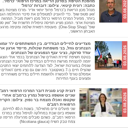
03.08.2026
מהפכת הטיפול בסרטן הריאה במרכז הרפואי 'כרמל'.
כתבה: רונית קיטאי. צילום: דוברות 'כרמל'
מנהל מכון הריאות ב'כרמל' פרופ' יוחאי אדיר -מרכז מצוינות בש
'וואן סטופ שופ' .כדי להעניק למטופלים את סיכויי ההחלמה הגב
ביותר, מפעיל המרכז הרפואי כרמל מכון ריאות מוביל, המהווה 
מצוינות ארצי. המכון מציע תפיסה טיפולית חדשנית של "וואן סט
שופ" (One-Stop Shop): מעטפת רפואית שלמה ומקיפה מר
האבחון הראשוני,
מצדיעים לחיילים הבודדים. בין המשתתפים יו'ר עמו
03.08.2026
הצנחנים גוזל, בני משפחות שכולות, מייסד ארגון אח'
עודד סרוקה, נציגי ענף הנפגעים של הצנחנים
בטקס חשיפת 'סיירת האח'ים של הצנחנים' בכפר אח'י הוצגה
יוזמה להנצחת מורשת החיילים הבודדים של חטיבת הצנחנים
שנפלו במערכות ישראל, לצד הצדעה ללוחמים יוצאי החטיבה
שהצילו חיים ב-7 באוקטובר. היה שם גם נציג מיזם 'האח'ים
אמסלם טורס' להכשרה ולהשמת חיילים בודדים משוחררים
ופצועים בענף התיירות
דגנית קניג סגנית דובר המרכז הרפואי רמב'
03.08.2026
שניים אושפזו בטיפול נמרץ ברמב'ם אחרי
שקטפו ואכלו מצמח בר נפוץ. צילום: הקריה
הרפואית רמב'ם
שני פועלים זרים מתאילנד, בשנות ה-40 לחייהם,
אושפזו ביום שבת במחלקה לטיפול נמרץ במרכז
הרפואי רמב"ם, כשהם סובלים מהרעלה חריפה ש
צמח טבק השיח (Nicotiana glauca)