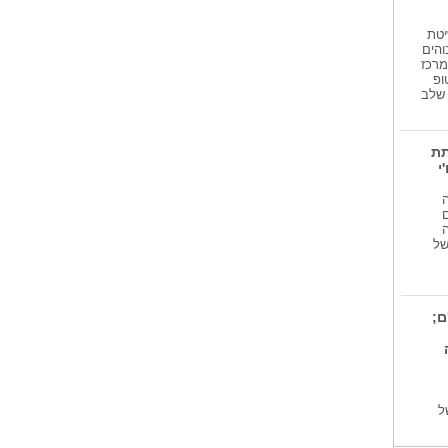
יטת
והים
מרכז
ופ
גע שלב
תת
י
 של
ם;
ל