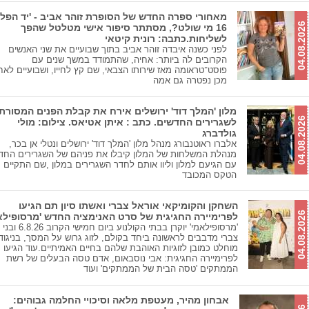
מאחורי ספרה החדש של הסופרת זוהר אביב - 'יד הפל
04.08.2026
16 מי שולט?, מסתתר סיפור אישי מטלטל שהפך
לשליחות.כתבה: רונית קיטאי
לפני כשנה איבדה זוהר אביב בתוך שבועיים את שני האנשים
הקרובים לה ביותר: אחיה, שהתמודד במשך שנים עם
פוסט־טראומה מאז שירותו הצבאי, שם קץ לחייו, ושבועיים לאח
מכן נפטרה גם אמה
מלון 'המלך דוד' ירושלים אירח את קבלת הפנים המסורת
04.08.2026
לשגרירים החדשים. כתב : איתן אטיאס. צילום: מולי
גולדברג
אלברו ראוטנבורג מנהל מלון 'המלך דוד' ירושלים ונטלי אן בכר,
מנהלת המשלחות של המלון קיבלו את פניהם של השגרירים החד
עם הגיעם למלון וליוו אותם לחדר השגרירים במלון ,שם התקיים
הטקס המכובד
השחקן והקומיקאי אוראל צברי ואשתו סיון תם הגיעו
04.08.2026
לפרימיירה החגיגית של סרט האנימציה החדש 'מרסופילאמ
'מרסופילאמי' יוקרן בבתי הקולנוע ביום 
צברי מדבבים לראשונה ביחד בקולם, לזוג גרוש על המסך, בניגוד
מוחלט כמובן לזוגיות האוהבת שלהם בחיים האמיתיים.עוד הגיעו
לפרימיירה החגיגית: אבי נוסבאום, אדם טסה הבעלים של רשת
הממתקים 'טסה הבית של הממתקים' ועוד
אבחון מהיר, מעטפת מלאה וסיכויי החלמה גבוהים: