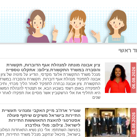
ד ראשי
ציון אבונה מונתה למנהלת אגף הדוברות, תקשורת
06.08.2026
והסברה במשרד התקשורת.צילום: אתקלט טספייה
מנכל משרד התקשורת אלעד מקדסי, הודיע על מינויה של ציון
אבונה לתפקיד מנהלת אגף דוברות, תקשורת והסברה במשרד
התקשורת. ציון אבונה נבחרה לתפקיד לאחר הליך מכרזי, ותיכ
לתפקידה באופן רשמי בשבוע הבא, אז תצטרף להנהלת המשר
היא תחליף את אלי הרשקוביץ אשר מסיים את תפקידו לאחר 
שנים
שגריר ארה'ב מייק האקבי ומנהיגי תעשיית
06.08.2026
התיירות בישראל משיקים שיתוף פעולה
אסטרטגי להאצת התאוששות התיירות
לישראל. צילום: מולי גולדברג
בפגישה השתתפו: אלי כהן נשיא התאחדות המלונו
בישראל, מיכאל יצחקוב מנכ'ל משרד התיירות, דוד