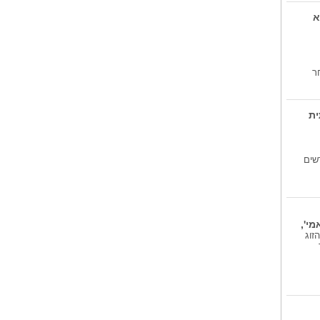
אבירי דינו 2...
ספר לגילאי 8-11. דמיינו ימי ביניים ,
א
רק...
הארנב הענן והגשם...
ספר המיועד לגילאי 4-6. כאשר
הסופרת והמאירת...
ר
ית
שים
י',
חמישי הקרוב 6.8.26 ובני הזוג