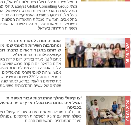
פתאל מייסד ובעלים של רשת מלונות 'פתאל', רמי 
נשיא yst Global Consulting Group
מנכל לשכת מארגני התיירות הנכנסת לישראל, אבי
בעל מלון 'דריסקו במושבה האמריקאית ההיסטורי
בתל אביב, הגר שרן מנכלית התאחדות המלונות
בישראל, ורומי גורודיסקי, מנהלת לשכת התיאום ש
תעשיית התיירות בישראל
אומרים תודה למאות מתנדבי
05.08.2026
ומתנדבות השירות הלאומי שסיימו
שירותם במגן דוד אדום.כתבה: רונ
קיטאי.צילום: דוברות מד'א
אתמול (ג') נערך באודיטוריום קריית מגן 
אדום ברמלה יום הוקרה מרגש שאורגן ו
על ידי אהובה ברכה מנהלת מדור משאב
אנוש, שירות לאומי וקורסי פראמדיקים
במדא וציוותה ל-320 צעירות וצעירי
את שירותם הלאומי במדא, לאחר שנה א
שנתיים של עשייה התנדבותית משמעות
'צו קיפול' מהלך ההתנדבות עבור משפחות
05.08.2026
המילואים -מתנדבים מכל הארץ יסייעו בטיפול
בכביסה
חברת 'סנו' מובילה ומממנת את המיזם 'צו קיפול' בשי
פעולה הדוק עם 'העוגן למשפחות המילואים' שמנהל
מערך המתנדבים והמשפחות הרבות