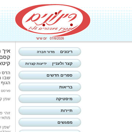
07/8/2026 יום שישי
איך 
רינונים
מדור חברה
קסם'
קיטאי. צי
קצר ולעניין
ידיעות קצרות
הדס כ
ספרים חדשים
שבו מ
הגוף 
בריאות
פורסם ב: 14/09/2025
מיסטיקה
שמן ק
תיירות
מתאים 
מפגשים
'שמן ק
עובדים