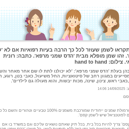
תקראו לשמן שעוזר לכל כך הרבה בעיות רפואיות אם לא '
. זהו שמן מופלא מבית 'הדס שמני מרפא'. כתבה: רונית
לום: hand to hand
הן בעלת 'הדס שמני מרפא': 'לא יכולנו לתת לו שם אחר מאחר והש
סייעים במגוון רחב של סיטואציות, החל משיעול, כאבי בטן, רוגע, חי
,כאבי ראש, צינון, שינה, מכות יבשות, והוא מעולה גם לילדים'.
 14:06
סם
זוהי פורמולת שמנים ייחודית שמורכבת משמנים 100% טבעיים וטהורים והשם כל
לפוטנציאל שיש ל'שמן קסם'.
סם' צריך להיות בכל בית, בכל תיק שאתם נושאים עליכם וגם במשרד בו אם
. תוצאות מורגשות תוך זמן קצר ללא תופעות לוואי. כל מוצרי 'הדס שמני מרפ