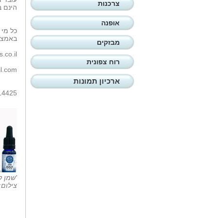
צרכנות
הינם ב
אופנה
כל מי 
באמצע
מבזקים
.co.il
רוח צפונית
l.com
ארכיון תמונות
14425
'שמן ק
צילום: nd to hand