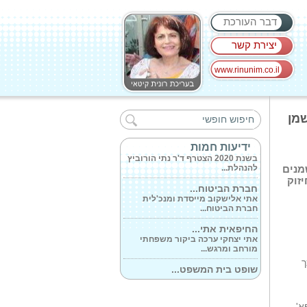
דבר העורכת
יצירת קשר
www.rinunim.co.il
מחזקים את הביטחון...
בתחילת השבוע התקיים טקס חנוכת
שמן
מטה יחידת...
ברכות לסגן המנהל...
ידיעות חמות
בשנת 2020 הצטרף ד'ר נתי הורוביץ
להנהלת...
מנים
זוק
חברת הביטוח...
אתי אלישקוב מייסדת ומנכ'לית
חברת הביטוח...
החיפאית אתי...
אתי יצחקי ערכה ביקור משפחתי
מורחב ומרגש...
 כך
שופט בית המשפט...
בשיחה עם יו'ר המרכז פרופ' אפרים
צדקה...
אומרים תודה...
א'