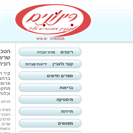
07/8/2026 יום שישי
רינונים
מדור חברה
שרשמ
רונית
קצר ולעניין
ידיעות קצרות
קיר ה
ספרים חדשים
ברחבי
פרופ'
בריאות
מחקר 
וכלות
מיסטיקה
פורסם ב: 27/08/2025
נשיא ה
תיירות
הטכניו
פרסים 
מפגשים
שנים. 
והשפעה