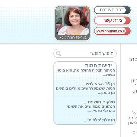
דבר העורכת
יצירת קשר
www.rinunim.co.il
בת שבע דור* מורה...
הניתוח האסטרולוגי שלה יוצא
מהקונצנזוס...
ה:
'הניתוח הצליח...
ידיעות חמות
הניתוח הצליח החולה מת, הוא ביטוי
מזעזע...
ון
בן 15 הגיע למיון...
הנער, ששמע רחשים מוזרים בוקעים
מן המזגן...
,
סלקום חושפת:...
הנתונים ממחישים את השינוי
בהרגלי הצפייה...
של
הנהלת 'כללית'...
וגיה.
הנהלת 'כללית' מחוז חיפה וגליל
אורך
מערבי בראשות...
וב
בית החולים 'כרמל'...