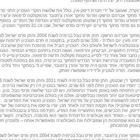
אמצעות ידע, יצירתיות ושיתוף פעולה."
וקרה, שעוצב על ידי חברת דיסק-אין, כולל את שלושת חוקרי הטכניון חתני פרס
' מחקר אברהם הרשקו ופרופ' מחקר אהרן צ'חנובר מהפקולטה לרפואה ע”ש ר
רפפורט ופרופ' מחקר דן שכטמן מהפקולטה למדע והנדסה של חומרים. בנוסף
גם פרסי מחקר מדעיים יוקרתיים ופרס ישראל, שבו זכו 21 מחוקרי הטכניון.
פרופ' מחקר אברהם הרשקו, חתן פרס נובל בכימיה לשנת 2004 וחתן פרס 
1994: 'זהו מעין יום הולדת - 100 שנים לטכניון. בתקופה זו תרם הטכניון תרומות
בטכנולוגיה לישראל ולעולם כולו. הטכניון הוביל את מהפכת ההייטק שהציבה
בחזית התעשייה, הביטחון והרפואה, ועשה רבות בתחום המדע הבסיסי. הגעת
ן כחבר סגל צעיר כדי לסייע בהקמת פקולטה חדשה לרפואה, והטכניון סייע לי 
המעבדה וברכישת הציוד הנדרש למחקר בביוכימיה, כמו גם במלגות לסטודנ
 מתקדמי, אחד מהם היה פרופ' אהרן צ'חנובר, שסייע לי במחקר ויחד גילינו 
פעה. תודה לטכניון ולידידיו שאפשרו זאתק.
סיפר כי יחסיו עם הטכניון החלו לפני 63 שנים, כאשר בטכניון היו רק שלושה בניינים.
ון התפתח מאז באופן מעורר התפעלות, ויש לנו כבר שלושה פרסי נובל. נכון, י
סיטאות עם יותר ממאה נובליסטים, אולם אין בעולם אוניברסיטה שהשפעתה 
ומה להשפעתו של הטכניון על מדינת ישראל. הטכניון הכשיר את המדענים
ים שהובילו את הקמת המדינה ולאחר מכן יצרו וביססו את ביטחונה של ישרא
יטק, את הכבישים, את התעשייה ואת המדע. הקידמה במדע ובטכנולוגיה פו
רוצים – האחד הוא אבולוציה הדרגתית והשני הוא מהפכה, רבולוציה. הקשר בי
 הוא שמהפכות הן שמובילות את האבולוציה ומאפשרות אותה – ולטכניון חל
באותן מהפכותק.
פרופ' מחקר אהרן צ'חנובר, חתן פרס נובל בכימיה לשנת 2004 וחתן פרס ישראל