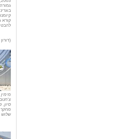
3
גמורה.
בוגרינ
קיומנו
להבטיח
(דורון
מימין 
צ'חנוב
סיון, 
מחקר 
שלוש ד