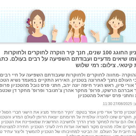
הטכניון החוגג 100 שנים, חנך קיר הוקרה לחוקרים ולחוקרות
ו שיאים מדעיים ועבודתם השפיעה על רבים בעולם. כתב
 קיטאי. צילום: רמי שלוש
הוקרה -מחווה לחוקרים ולחוקרות שעבודתם השפיעה על חיי רבים
 העולם נחנך לאחרונה בטכניון. האירוע התקיים במעמד נשיא הטכני
 אורי סיון, ראש העיר חיפה יונה יהב, חתני פרס נובל מהטכניון פרופ'
אברהם הרשקו, פרופ' מחקר אהרן צ'חנובר ופרופ' מחקר דן שכטמן
 וחתני פרס ישראל מהטכניון
 11:30
טכניון פרופ' אורי סיון אמר בטקס: 'הקיר המיוחד מציג את הישגי חברי הסגל 
ן, חוקרים שזכו להכרה עולמית על תרומתם יוצאת הדופן לעולם המדע והטכנול
אלו הם עדות למחקר פורץ הדרך ולחשיבה החדשנית שמאפיינת את הטכניון ל
חוקרים אלה מהווים מקור השראה ועדות חיה לערכי הטכניון: חתירה למצוינות
 חיובית על העולם. זה הביטוי למחויבותו של הטכניון להמשיך וליצור עתיד ט