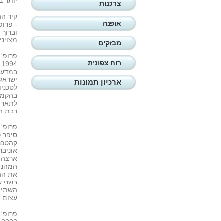
יותר ב
צרכנות
קיר הה
אופנה
- פרופ
וברוך 
מצוינים 
מבזקים
רוח צפונית
במדע ו
ישראל 
ארכיון תמונות
לטכניו
בהקמת 
לתארים
רבת הש
קהטכני
אוניבר
ארצה ד
המהנדס
את ההי
בשני ע
השתיים
עצום 