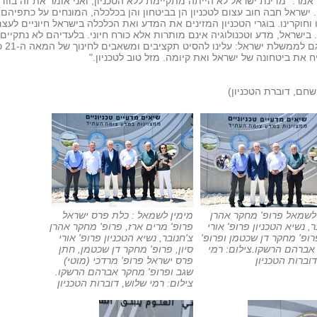
200, אמר: "מדינת ישראל לא הייתה מתקיימת ללא הטכניון, ואני אומר את זה בווד
 ישראל חבה חוב עצום לטכניון הן בביטחון והן בכלכלה, המונחים על כתפיהם
ו וחוקרינו. בוגרי הטכניון המזינים את המדע ואת הכלכלה בישראל חיוניים לעצ
. בישראל, מדע וטכנולוגיה אינם מותרות אלא כורח חיוני. בלעדיהם לא נתקיים.
קורא גם לממשלת ישראל: ע
 את ביטחונה של ישראל ואת קיומה. מזל טוב לטכניון."
 שחם, דוברת הטכניון)
לשמאל פרופ' מחקר אהרן
מימין לשמאל : כלת פרס ישראל
ר, נשיא הטכניון פרופ' אורי
פרופ' מרים ארז, פרופ' מחקר אהרן
פרופ' מחקר דן שכטמן ופרופ'
צ'חנובר, נשיא הטכניון פרופ' אורי
אברהם הרשקו.צילום: רמי
סיון, פרופ' מחקר דן שכטמן, חתן
וברות הטכניון
פרס ישראל פרופ' מרדכי (מוטי)
שגב ופרופ' מחקר אברהם הרשקו.
צילום: רמי שלוש, דוברות הטכניון