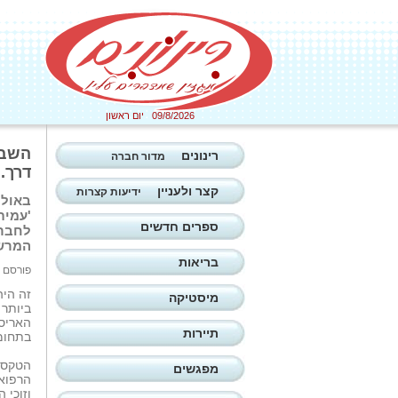
09/8/2026 יום ראשון
השבו
רינונים
מדור חברה
דרך. 
קצר ולעניין
ידיעות קצרות
באולם
'עמית
ספרים חדשים
לחברה
המרשי
בריאות
פורסם ב: 10/06/2021
זה היה
מיסטיקה
ביותר 
תיירות
בתחומי
הטקס נ
מפגשים
וזוכי 