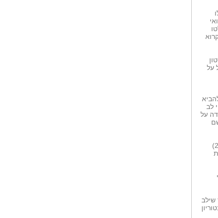
כמה אנשים חותמים על חוזה
ו
שכירות, רוכשים...
אי
מה ציינו סיגל...
לטו
כמה שנים כל אחת מהן עובדת
רוא
ב'כרמל'?
ון
שראל על
הביא
 לב
דה על
שם
בין המברכים את הרופאים היה עו'ד משה יונאי נגיד רוטרי ישראל בעבר ( 2012-2013)
ת
 שילב
וריון