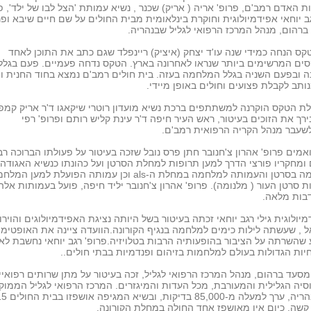
ת האדם רמב'ם, פרופ' אריה ( אריק) שכנר , נשיא עמותת 'הצל לבו של ילד', פ
גב יוחאי אפידמיולוגית וחוקרת בינלאומית מבית החולים על שם חיים שיבא ופר
רהום, מנהל המרכז הרפואי לגליל שבנהריה.
ס הנחה כמידי שנה עו'ד יצחק (איציק) ריינפלד שגם כתב את התוכן לאחד
ים המרשימים ביותר שנראו לאחרונה בארץ. הטקס נדחה פעמיים. פעם בגלל
ה ובפעם השניה בגלל המלחמה בעזה. בית חולים רמב'ם נמצא בחוד החנית ו
נותב לקבלת פצועים וחולים באופן מיידי.
ת הטקס הוקרנה למשתתפים ברכת נשיא מועדון רוטרי שיקאגו ד'ר אריק קמפל
רך את הזוכים בעיטור, ראש העיר חיפה ד'ר עינת קליש רותם ופרופ' רפי
שעבר מנהל הקריה הרפואית רמב'ם.
ואמים פרופ' אהרון צ'חנובר חתן פרס נובל שזכה בעיטור על פעולתו הברוכה ר
ומחקריו פורצי הדרך למען תרופות למחלת הסרטן ועל כהונתו כנשיא האגודה
למלחמה בסרטן והעמותה למלחמה במחלת ה-als וכן עמותה הפועלת למען המ
 סרטן העור ( מלנומה). פרופ' אהרון צ'חנובר יליד חיפה, פועל בעמותות אלה
בות מלאה.
יולוגית גילי רגב יוחאי זכתה בעיטור בשל היותה נציגת האפידמיולוגים והוירו
 , שעשתה לילות כימים למלחמה בנגיף הקורונה.הוועדה ציינה את האופטימי
 שהשרתה על הציבור בהופעותיה הרבות בטלויזיה.פרופ' רגב יוחאי נחשבת ל
ות הגדולות בעולם למלחמות בזיהום ופנדמיות בבתי חולים..
מסעד ברהום, מנהל המרכז הרפואי לגליל, זכה בעיטור על מתן שרותים רפואיי
סיה הגלילית והמעורבת, מכל העדות והמיגזרים. המרכז הרפואי לגליל הממוק
בעיר נהריה, ערך למעלה מ-85,000 
קשה. כיום אין מאושפז אחד החולה במחלת הקורונה.