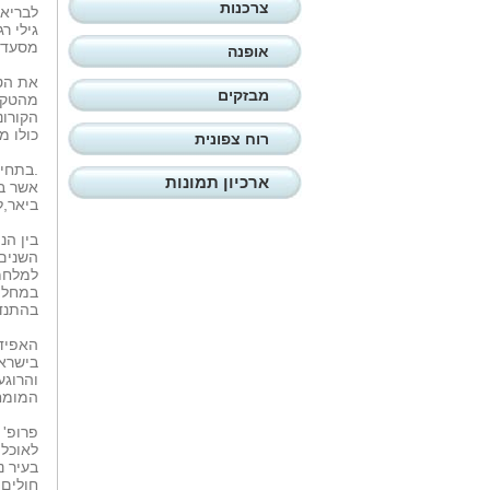
צרכנות
לבריאו
גילי ר
מסעד ב
אופנה
את הטק
מבזקים
מהטקס
הקורונ
כולו מ
רוח צפונית
.בתחיל
ארכיון תמונות
אשר בי
ביאר,ל
בין הנ
השנים 
במחלות
בהתנד
האפידמ
בישראל
והרוגע
המומחי
פרופ' 
לאוכלו
חולים 