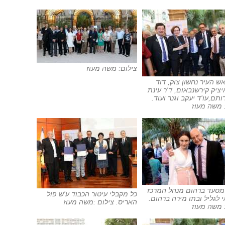
צילום: משה מעוז
ש העיר נחשון צוק, דוד
ציק קירשנבאום, ד'ר עינת
ותם,עו'ד יעקב וגנר ועוד.
 משה מעוז
 מסעד ברהום מנהל המרכז
כל מקבלי עיטור הכבוד ע'ש פול
 לגליל ובתו מירה ברהום.
האריס. צילום :משה מעוז
 משה מעוז