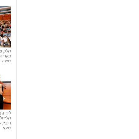
חלק מ
בקריה 
משה מ
לור ג'
חליחל 
רובין 
מעוז