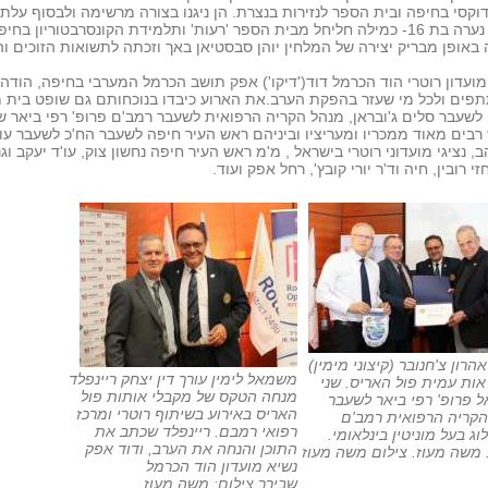
וקסי בחיפה ובית הספר לנזירות בנצרת. הן ניגנו בצורה מרשימה ולבסוף עלת
לבמה נערה בת 16- כמילה חליחל מבית הספר 'רעות' ותלמידת הקונסרבטוריון בחיפ
 באופן מבריק יצירה של המלחין יוהן סבסטיאן באך וזכתה לתשואות הזוכים ו
מועדון רוטרי הוד הכרמל דוד('דיקו') אפק תושב הכרמל המערבי בחיפה, הודה
פים ולכל מי שעזר בהפקת הערב.את הארוע כיבדו בנוכחותם גם שופט בית
 לשעבר סלים ג'ובראן, מנהל הקריה הרפואית לשעבר רמב'ם פרופ' רפי ביאר 
רבים מאוד ממכריו ומעריציו וביניהם ראש העיר חיפה לשעבר הח'כ לשעבר עו'
הב, נציגי מועדוני רוטרי בישראל , מ'מ ראש העיר חיפה נחשון צוק, עו'ד יעקב וגנ
זי רובין, חיה וד'ר יורי קובץ', רחל אפק ועוד.
אהרון צ'חנובר (קיצוני מימין)
משמאל לימין עורך דין יצחק ריינפלד
ות עמית פול האריס. שני
מנחה הטקס של מקבלי אותות פול
 פרופ' רפי ביאר לשעבר
האריס באירוע בשיתוף רוטרי ומרכז
הקריה הרפואית רמב'ם
רפואי רמבם. ריינפלד שכתב את
לוג בעל מוניטין בינלאומי.
התוכן והנחה את הערב, ודוד אפק
 משה מעוז. צילום משה מעוז
נשיא מועדון הוד הכרמל
שבירך.צילום: משה מעוז