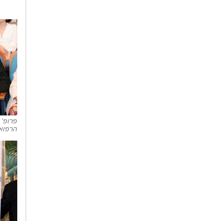
פרופ'
הרפואי