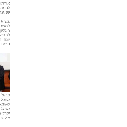
אורתוד
שניגנה
.נשיא 
למשתת
העליון
לפגוש 
יונה י
נירה וח
פרופ' 
מקבל א
משמאל
מנהל 
וקרדיו
צילום: