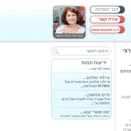
דבר העורכת
יצירת קשר
www.rinunim.co.il
מזל טוב לעו'ד...
כך התרחבה המשפחה המונה מעתה
ארבעה ילדים...
רצי
האו דו יו דו?טינקה...
טינקה, הכלבה הטיפולית האהובה
ידיעות חמות
באה לביקור...
ומתם
טיילור מלכוב...
טיילור מלכוב הפרזטורית של
INTIMA הצטלמה...
חיים מלספין...
טיל פאג'ר נורה לעברו של חיים
הגבוה
מלספין ע'י...
'סנו סושי' יצאו...
כיסוי ניילון של 'סנו סושי' מצוייד
בגומי...
למי שרוצה לשרוד...
רוע המכובד נכחו 270 מוזמנים
כיצד לקבל אנרגיה וכיצד להגן על
אית