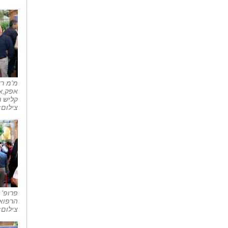
מ'מ רא
אפק,אי
קליש ר
צילום:
פרופ'
הרפואי
צילום: