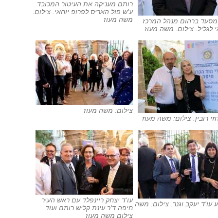
רותם מעניקה את העיטור המכובד
ע'ש פול האריס לפרופ יוחאי. צילום:
משה מעוז
 מסעד ברהום מנהל המרכז
 לגליל. צילום: משה מעוז
צילום: משה מעוז
חזי רובין. צילום: משה מעוז
עו'ד יצחק ריינפלד עם ראש העיר
עו'ד יעקב וגנר. צילום: משה
חיפה ד'ר עינת קליש רותם ועוד.
צילום משה מעוז