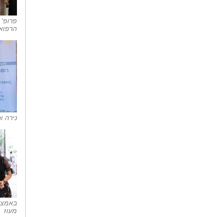
פרופ'
הרפואי
נירה ו
באמצע 
מעוז