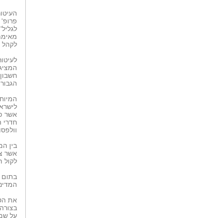
העיטור
פרופ' 
מאימת
לקהל א
לעיטור
חשבון 
הגבורו
המיוחד
לישראל
אשר פו
חדרי ה
וולפסון
אשר צי
לקול ת
בתום ה
המדיני
את הטק
בצורה 
על שם 