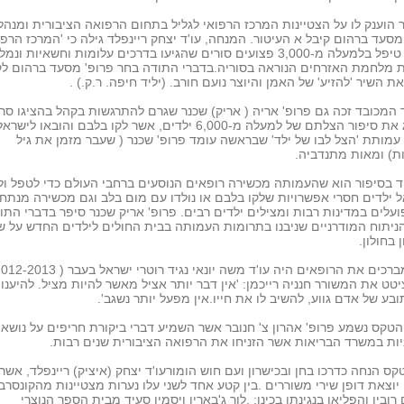
 הוענק לו על הצטיינות המרכז הרפואי לגליל בתחום הרפואה הציבורית ומנהל
מסעד ברהום קיבל א העיטור. המנחה, עו'ד יצחק ריינפלד גילה כי 'המרכז הרפו
לגליל' טיפל בלמעלה מ-3,000 פצועים סורים שהגיעו בדרכים עלומות וחשאיות ונמ
 מלחמת האזרחים הנוראה בסוריה.בדברי התודה בחר פרופ' מסעד ברהום לק
ת השיר 'להזיע' של האמן והיוצר נועם חורב. (יליד חיפה. ר.ק.) .
 המכובד זכה גם פרופ' אריה ( אריק) שכנר שגרם להתרגשות בקהל בהציגו סרט
המציג את סיפור הצלתם של למעלה מ-6,000 ילדים, אשר לקו בלבם והובאו לי
עמותת 'הצל לבו של ילד' שבראשה עומד פרופ' שכנר ( שעבר מזמן את גיל
ת) ומאות מתנדביה.
 בסיפור הוא שהעמותה מכשירה רופאים הנוסעים ברחבי העולם כדי לטפל ול
 ילדים חסרי אפשרויות שלקו בלבם או נולדו עם מום בלב וגם מכשירה מנתחי
עלים במדינות רבות ומצילים ילדים רבים. פרופ' אריק שכנר סיפר בדברי התו
ניתוח המודרניים שניבנו בתרומות העמותה בבית החולים לילדים החדש על 
 בחולון.
טט את המשורר חנניה רייכמן: 'אין דבר יותר אציל מאשר להיות מציל. להיענו
ובע של אדם גווע, להשיב לו את חייו.אין מפעל יותר נשגב'.
טקס נשמע פרופ' אהרון צ' חנובר אשר השמיע דברי ביקורת חריפים על נושאי
ות במשרד הבריאות אשר הזניחו את הרפואה הציבורית שנים רבות.
ס הנחה כדרכו בחן ובכישרון ועם חוש הומורעו'ד יצחק (איציק) ריינפלד, אשר
יוצאת דופן שירי משוררים .בין קטע אחד לשני עלו נערות מצטיינות מהקונסרבט
רובין והפליאו בנגינתן בכינו: .לור ג'בארין ויסמין סעיד מבית הספר הנוצרי