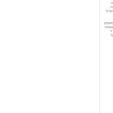
ה
ה,
הקהל.
 משפט
ששמח
ד
ר,