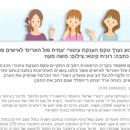
ע נערך טקס הענקת עיטורי 'עמית פול האריס' לאישים פו
כתבה: רונית קיטאי.צילום: משה מעוז
 ספנסר בקריה הרפואית רמב'ם התקיים טקס הענקת עיטורי הכבוד
 פול האריס' לאישים אשר בלטו בשנים האחרונות במעורבותם ותר
 ולקהילה.על הביצוע מועדון רוטרי הוד הכרמל שהפיק את הערב
ם. הנחה עו'ד יצחק ריינפלד שגם כתב את התוכן
 21:09
 בשיתוף ארגון 'רוטרי ישראל' והעומד בראשו ד'ר נחום פרנקל. מדובר בעיטור 
המוענק על ידי ארגון הרוטרי הבינלאומי, ניקרא על שם מייסדו של האירגון פול
האריס ( שיקאגו 1905).השנה, מטבע הדברים שמו דגש על רופאים וחוקרים שבלטו
 הרפואה השונים ובעיקר במלחמה בנגיף הקורונה.
דחה פעמיים. פעם בשל נגיף הקורונה ובפעם השניה בגלל מצב חירום במרכז
הרפואי רמב'ם עקב חשש לירי טילים המופנה לצפון. באי
העיטור שנבחרו הם : פרופ' אהרון צ'חנובר מבית הספר לרפואה של הקריה הרפו