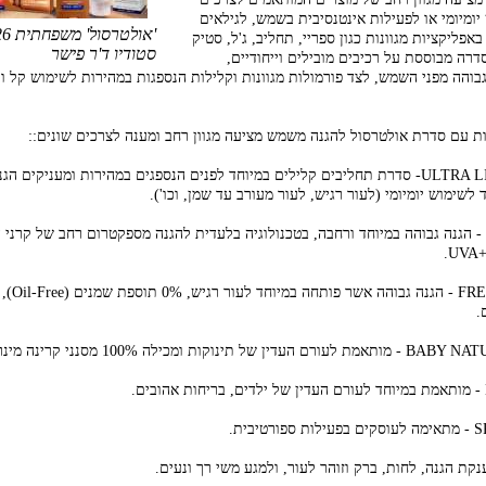
יומיומי או לפעילות אינטנסיבית בשמש, לגילאים
 באפליקציות מגוונות כגון ספריי, תחליב, ג'ל, סטיק
סטודיו ד'ר פישר
סדרה מבוססת על רכיבים מובילים וייחודיים,
בוהה מפני השמש, לצד פורמולות מגוונות וקלילות הנספגות במהירות לשימוש קל ונ
ות עם סדרת אולטרסול להגנה משמש מציעה מגוון רחב ומענה לצרכים שונים::
אולטרסול ULTRA LIGHT- סדרת תחליבים קלילים במיוחד לפנים הנספגים במהירות ומעניקים ה
לשימוש יומיומי (לעור רגיש, לעור מעורב עד שמן, וכו').
אולטרסול MAX - הגנה גבוהה במיוחד ורחבה, בטכנולוגיה בלעדית להגנה מספקטרום רחב של קר
UVA+
אולטרסול 0% REE
.
נקת הגנה, לחות, ברק וזוהר לעור, ולמגע משי רך ונעים.