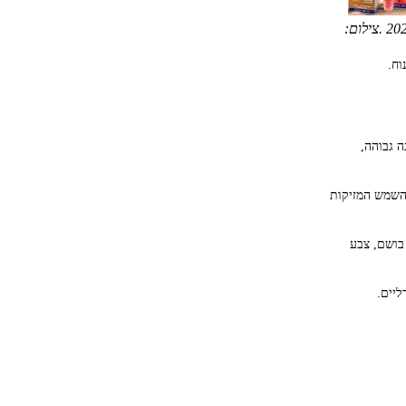
'אולטרסול' משפחתית 2026 .צילום:
וח.
גנה גבוהה,
ני השמש המזיקות
F - הגנה גבוהה אשר פותחה במיוחד לעור רגיש, 0% תוספת שמנים (Oil-Free), בושם, צבע