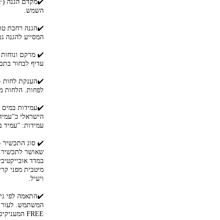
השמש.
המסייע להגנה גם מקרינת IR (אינפרה אדום) האחראיות להזד
✔️ מרקם ונוחות 
עדיף לבחור בתכש
לפחות. הלחות מס
✔️עמידות במים –
הישראלי כ"עמיד 
עמידות: "עמיד במים" – למשך 40 דקות, ו
שאושר לתכשיר ל
במדד אובייקטיבי
מיטבית מפני קר
ויעיל.
✔️התאמה לפי גיל
FREE המעניקים מראה מט, לילדים ותינוקות תכשירים ייעודיים לעור עדין ורגיש במיוחד וכו'.