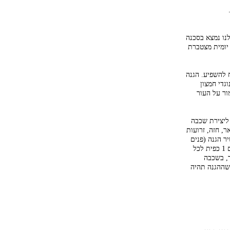
נו נמצא בסכנה
קא מחשיפה יום יומית מצטברת
ח להשפיע. הגנה
UVB,UVA,), בשילוב לחות ונוגדי חמצון
ור על העור
ליצירת שכבה
ר, חזה, זרועות
 טוב יש להשתמש בכ-7 כפיות של תכשיר הגנה (פנים
וצוואר 1 כפית, ידיים 1 כפית לכל יד, גב וכתפיים 1 כפית, חזה ובטן 1 כפית, חזה ובטן 1 כפית, רגליים 1 כפית לכל
באופן אחיד, בשכבה
שההגנה תהיה