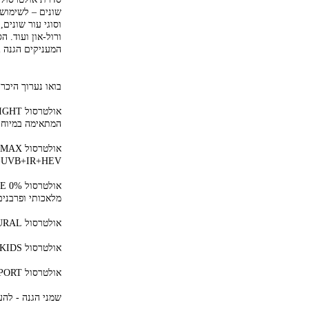
שונים – לשימוש 
וסוגי עור שונים,
ורול-און ועוד. ה
המעניקים הגנה ג
בואו נערוך היכר
המתאימה במיוחד 
UVB+IR+HEV.
מלאכותי ופרבנים
אולטרסול BABY NATURAL - מותאמת לעורם העדין של תינוקות ומכילה 100% מסנני קרינה מינרליים.
אולטרסול KIDS - מותאמת במיוחד לעורם העדין של ילדים, בריחות אהובים.
אולטרסול SPORT - מתאימה לעוסקים בפעילות ספורטיבית.
שמני הגנה - להע