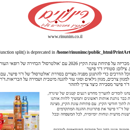
www.rinunim.co.il
Function split() is deprecated in
/home/rinunimc/public_html/PrintArt
קבוצת ד'ר פישר מכריזה על פתיחת עונת הקיץ 2026 עם 'אולטרסול' הבחירה 
. צילום: סטודיו ד'ר פישר
ל הדרכים כדי להתגונן מפניה מצויים בסדרת 'אולטרסול' של ד'ר פישר, עם מ
גוון צרכים, מגוון גילאים וסוגי עור להגנה מיטבית ושמירה על הבריאות.ד'ר 
'ר פישר מסבירה כיצד צריך להזהר
חנו לומדים להעריך מחדש רגעים קטנים של שיגרה,
כבר נותנת אותות ראשונים ותמשיך ללוות אותנו
 לתוך חודשי הקיץ. עם פתיחת עונת הקיץ, מציגה
של ד'"ר פישר את פתרונות ההגנה המתקדמים
נות מדעית ונוחות יומיומית, לכל המשפחה ובכל
מציעה מגוון רחב של מוצרים המותאמים לצרכים