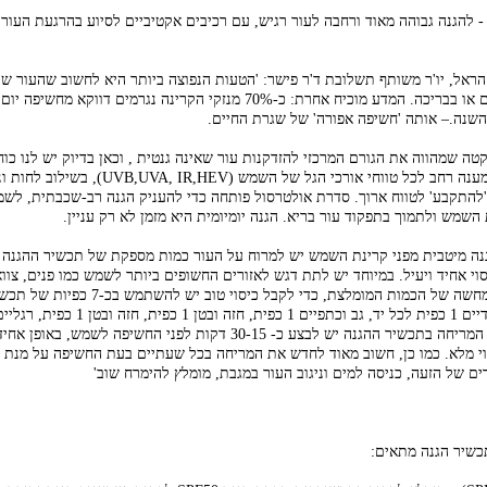
 הראל, יו'ר משותף תשלובת ד'ר פישר: 'הטעות הנפוצה ביותר היא לחשוב שהעור של
רק בזמן בילוי בים או בבריכה. המדע מוכיח אחרת: כ-70% מנזקי הקרינה נגרמים דוו
השנה.– אותה 'חשיפה אפורה' של שגרת החיים.
טה שמהווה את הגורם המרכזי להזדקנות עור שאינה גנטית , וכאן בדיוק יש לנו כו
אמיתית דורשת מענה רחב לכל טווחי אורכי הגל של השמש ( IR,HEV
להתקבע' לטווח ארוך. סדרת אולטרסול פותחה כדי להעניק הגנה רב-שכבתית, לשמ
 השמש ולתמוך בתפקוד עור בריא. הגנה יומיומית היא מזמן לא רק עניין.
נה מיטבית מפני קרינת השמש יש למרוח על העור כמות מספקת של תכשיר ההגנה 
וי אחיד ויעיל. במיוחד יש לתת דגש לאזורים החשופים ביותר לשמש כמו פנים, צווא
ורגליים. לשם המחשה של הכמות המומלצת, כדי לקבל כיסוי
רגל). את פעולת המריחה בתכשיר ההגנה יש לבצע כ- 30-15 דקות לפני החשיפה לשמש, 
י מלא. כמו כן, חשוב מאוד לחדש את המריחה בכל שעתיים בעת החשיפה על מנת 
ם של הזעה, כניסה למים וניגוב העור במגבת, מומלץ להימרח שוב'
כשיר הגנה מתאים: