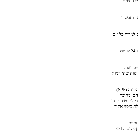
 הגנה גבוהה מפני קרני
✔️הגנה רחבת טווח – השתמשו בתכשיר עם הגנה מקרני UVA (A- Aging), מקרני UVB (B-Burning) ותכשיר
למרוח כל יום:
✔️הענקת לחות – אם קרם ההגנה הוא חלק משגרת הטיפוח, השתמשו בתכשיר המעניק לחות, רצוי ל-24 שעות
הבריאות
ימות שתי רמות
✔️ סוג התכשיר - אין הבדל ביעילות ההגנה בין קרם, ספריי או תחליב. מה שבאמת קובע הוא מקדם ההגנה (SPF)
ם. מדובר
די להבטיח הגנה
 כיסוי אחיד
לגיל
המשתמש. לעור רגיש מומלץ לבחור תכשיר ללא בישום וללא תוספת שמנים, לעור שומני תכשירים קלילים OIL-