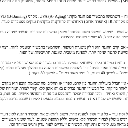
✔️מקדם הגנה (SPF) - מומלץ לבחור בתכשיר עם מקדם הגנה SPF50 לפחות, שמעניק
קנות מוקדמת ונזקים מצטברים לעור.
שימוש – שימוש יומיומי חשוב במיוחד! ומכאן החשיבות לבחירת תכשיר שיהיה נעים 
יר הגנה קליל, לא שומני ושנספג במהירות.
ייעת להגנה יעילה יותר, לספיגה מיטבית ומונעת התייבשות של העור.
 חיונית במיוחד בקיץ הישראלי. מומלץ לבחור בתכשיר הגנה שאושר על ידי משרד 
במי / עמיד מאוד במים" כדי להבטיח המשכיות ההגנה גם במהלך פעילות במים (קי
"עמיד מאוד במים" – למשך 80 דקות.(
אחר בדיקות. כל תכשירי ההגנה נבדקים באותו אופן ללא קשר לצורת המריחה שלה
, חיצוני ואחיד – ולכן הבחירה יכולה להתבסס על נוחות והעדפה אישית. עם זאת, כ
ינת השמש יש למרוח את התכשיר הנבחר בכמות מספקת ליצירת שכבה נדיבה ולקבלת
 וסוג עור – כל עור זקוק למענה אחר. חשוב להתאים את תכשיר ההגנה לסוג העור ו