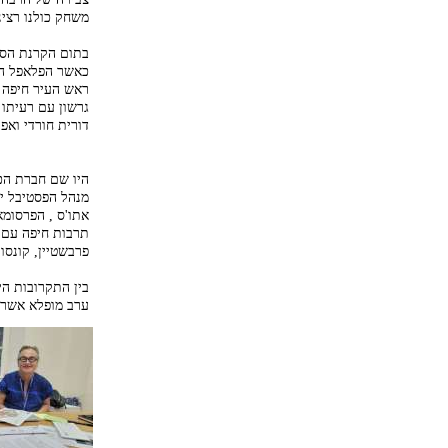
משחק כולנו רצינו
בתום הקרנת הסרט
כאשר הפלאפל הוג
ראש העיר חיפה ד
גרשון עם רעיתו 
דורית חורדי ואפר
היו שם חברת הכ
מנהל הפסטיבל ירו
אתו'ס , הפרסומאי
תרבות חיפה עם ח
פרבשטיין, קונסו
בין התקרובות היו
ערב מופלא אשר 