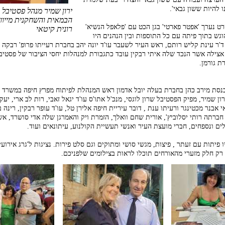
 להיות ששון גבאי'.
ירון שמיר מנהל פסטיבל
הבמאית והשחקנית מייוון.
 נערך 'אפטר פארטי' בגן הכט עם 'פלאפל הנשיא'
רונית קיטאי
ש בתוך פיתה עם כל התוספות ובין הנהנים היו
'ר עינת קליש רותם, ראש העיר לשעבר עו'ד יונה יהב בחברת רעייתו פרופ' רבקה 
אצילה אשר הנכד שלה איתי רבקין עובד כתגבורת למנהלות יחסי הציבור של פסטיב
ת גורמן.
נסת מירב כהן בחברת בעלה יובל אדמון ראש המנהלת לפיתוח מפרץ חיפה במשרד
ן שמיר, מפיק הפסטיבל שרון לוגסי, מנכ'ל אתו'ס עו'ד יגאל זאבי, רות לב ארי, יעקב
 אבנר מכטינגר ורעיתו ענת , דובר עיריית חיפה אלירן טל, עו'ד עופר רבקין, רינה ב
ברתה רותי יסלוביץ', אורית שחם וואלך, הזמרת ויק והאמרגן שלה אדי סושרד, א
לים ונספחים, חברי מועצת העיר ואנשי תעשיית הקולנוע, עיתונאים ועוד.
 פיתות עם זעתר , פיצות, מגשי סושי ומתוקים וגם סלט פירות. נציגות ל'גרג אירועי
רק חלק מזערי מהאורחים תוכלו לראות בצילומים שלפניכם.