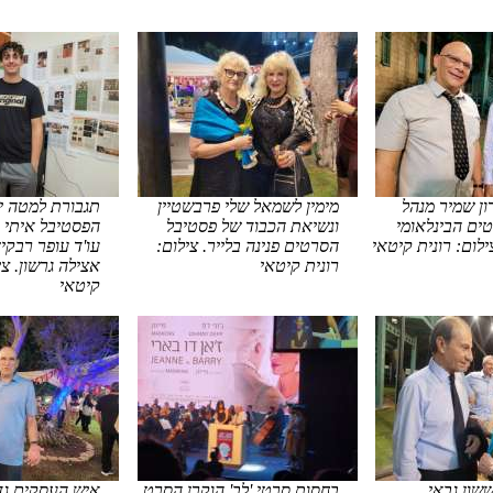
רון שמיר מנהל
מימין לשמאל שלי פרבשטיין
תגבורת למטה יח
ים הבינלאומי
ונשיאת הכבוד של פסטיבל
הפסטיבל איתי ר
הסרטים פנינה בלייר. צילום:
עו'ד עופר רבקין
רונית קיטאי
אצילה גרשון. צי
קיטאי
ששון גבאי.
בחסות סרטי 'לב' הוקרן הסרט
איש העסקים גד 