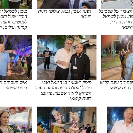
הציבור של פסטיבל
דפנה וששון גבאי. צילום: רונית
מימין לשמאל ירו
ה. מימין לשמאל
קיטאי
חורדי שעל יחסי
דורית חורדי.
לפסטיבל והעיתו
 קיטאי
קמינר. צילום: ר
פה ד'ר עינת קליש
מימין לשמאל עו'ד יגאל זאבי
איש העסקים גד 
:רונית קיטאי
מנ'כל 'אתו'ס' חיפה ומנחה הערב
רונית קיטאי
השחקן ליאור אשכנזי. צילום:
רונית קיטאי