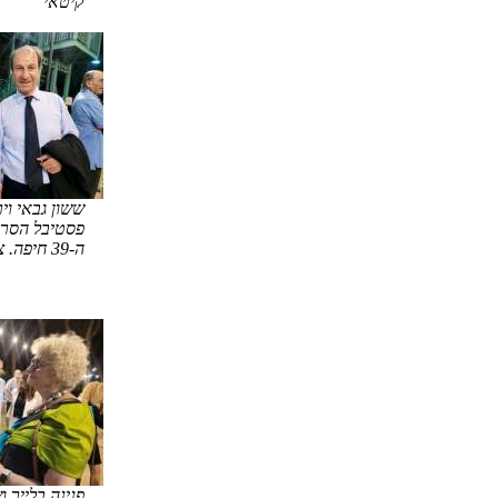
קיטאי
ששון גבאי וי
פסטיבל הסרט
ה-39 חיפה. צילום: רונית קיטאי
פנינה בלייר ו