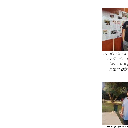
סי הציבור של
בקין בנו של
 והנכד של
לום :רונית
זאבי. צילום