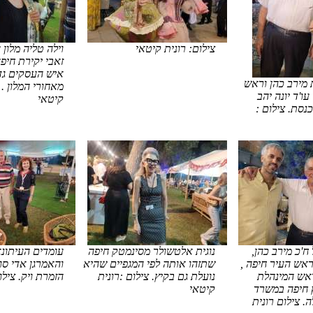
צילום: רונית קיטאי
וילה טליה מלון ע
זאבי יקירת חיפה
איש העסקים גד
מירב כהן וראש
מאחורי המלון . 
ו'ד יונה יהב
קיטאי
סת. צילום :
ח'כ מירב כהן,
נוגית אלטשולר מסינמטק חיפה
עומדים העיתונא
ראש העיר חיפה ,
שתזהו אותה לפי המגפיים שהיא
והאמרגן אדי סו
ראש המינהלת
נועלת גם בקיץ. צילום :רונית
הזמרת ויק. צילום
 חיפה במשרד
קיטאי
 צילום רונית