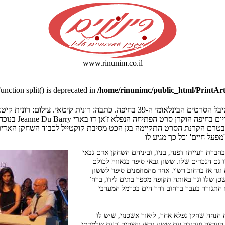
www.rinunim.co.il
Function split() is deprecated in
/home/rinunimc/public_html/PrintArt
3 בחיפה. כתבה: רונית קיטאי. צילום: רונית קיטאי, ג'ו לוציאנו
באולם האודיטוריום בחיפה הוקרן 
.בטרם הקרנת הסרט התקיימה בגן הכט מסיבת קוקטייל לכבוד השחקן האדיר
פעל חיים' וכל כך מגיע לו
בחברת רעייתו דפנה, בניו, וביניהם השחקן אדם גבאי
ו גם הנכדים שלו. ששון גבאי סיפר בגאווה לכולם
וגר אז ברחוב רש'י. אחד מהמוזמנים סיפר לששון
כן שלו וגר באותה תקופה מספר בתים לידו, ברח'
 התגורר בעבר ברחוב דרך הים בכרמל המערבי
הנחה שחקן נפלא אחר, ליאור אשכנזי, שיש לו
הערצה ועבודה עם ששון גבאי והצהיר 'בעת שלמדתי