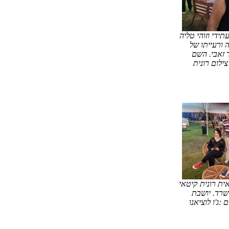
תידי וזוהי טליה
 ורעייתו של
 זאבי. השם
צילום רונית
ית רונית קיטאי
שרד. יושבת
 :ג'ו לוציאנו