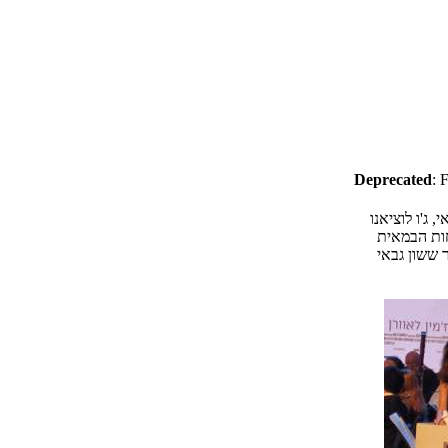
Deprecated
: 
סרט הפתיחה הנפלא ז'אן דו בארי Jeanne Du Barry בנוכחות הבמאית
 ששון גבאי