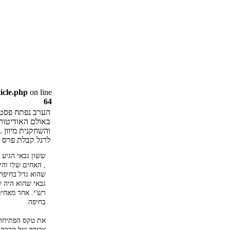
icle.php
on line
64
הערב נפתח פסטיבל הסרטים הבינלאומי ה-9
והשחקנית מיוון 
לרגל קבלת פרס 'מ
ששון גבאי הגיע 
, האחים שלו והי
שהוא גדל בחיפה 
גבאי שהוא היה ש
רש'י. אחד מאחיו
בחיפה.
את טקס הפתיחה 
צבירה של הרבה 