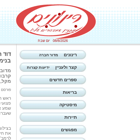
08/8/2026 יום שבת
דוד 
רינונים
מדור חברה
בנימי
קצר ולעניין
ידיעות קצרות
מדובר
קרבות
ספרים חדשים
מקל, 
פורסם ב: 07/07/2026
בריאות
ראש ה
פצועי
מיסטיקה
שמע א
שעברו.
תיירות
בצילום
מפגשים
לרמב"ם