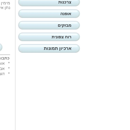
צרכנות
מימין 
נתן אי
אופנה
מבזקים
רוח צפונית
ארכיון תמונות
כתבות
*
אומ
*
אבח
*
דגנ