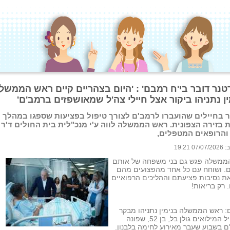
רטנר דובר בי'ח רמבם' : 'היום בצהריים קיים ראש הממשל
ן נתניהו ביקור אצל חיילי צה'ל שמאושפזים ברמב'ם'
 בחיילים שהועברו לרמב'ם לצורך טיפול בפציעות שספגו במהלך
 בזירה הצפונית. ראש הממשלה לווה ע'י מנכ"לית בית החולים ד'ר 
והרופאים המטפלים,
 19:21
ממשלה פגש גם בני משפחה של אותם
ם. ושוחח עם כל אחד מהפצועים מהם
ת נסיבות פציעתם וההליכים הרפואיים
 רק בריאות!
: ראש הממשלה בנימין נתניהו מבקר
את חייל המילואים גולן בל, בן 52, שפונה
 בשבוע שעבר מאירוע לחימה בלבנון.