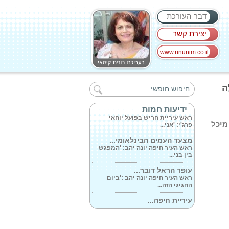
דבר העורכת
יצירת קשר
www.rinunim.co.il
ראש משלחת האיחוד...
ראש משלחת האיחוד האירופאי
ה
לישראל, השגריר...
חריש, יישובי...
ידיעות חמות
ראש עיריית חריש בפועל יוחאי
פרג'י: 'אני...
מיכל
מצעד העמים הבינלאומי...
ראש העיר חיפה יונה יהב: 'המפגש
בין בני...
עופר הראל דובר...
ראש העיר חיפה יונה יהב :'ביום
החגיגי הזה...
עיריית חיפה...
ראש העיר חיפה, יונה יהב: 'קיבלתי
בצער...
טירת כרמל חוגגת...