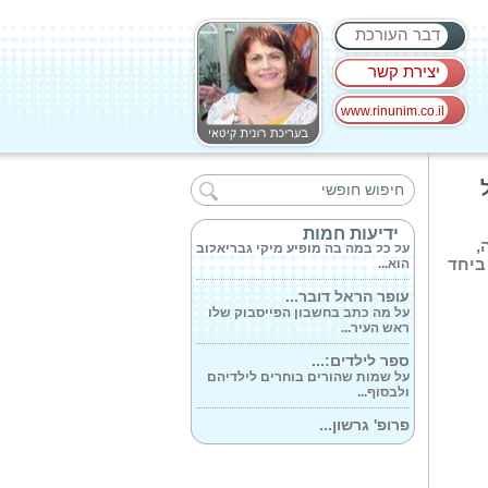
דבר העורכת
יצירת קשר
www.rinunim.co.il
ט'ו באב: האם...
על כך מסביר ד'ר חוסיין סלימאן,
מומחה בקרדיולוגיה...
המוזיקאי מיקי...
ידיעות חמות
על כל במה בה מופיע מיקי גבריאלוב
,
הוא...
ביחד
עופר הראל דובר...
על מה כתב בחשבון הפייסבוק שלו
ראש העיר...
ספר לילדים:...
על שמות שהורים בוחרים לילדיהם
ולבסוף...
פרופ' גרשון...
עם שובם ממדריד נפגשו תמנה
ופרופ' גרשון...
אילונה מנדלוביץ'...