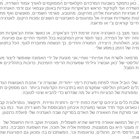
 כאן נתמקד בשבעת המרכזים הקלאסיים הממוקמים לאורך עמוד השדרה, מ
שדרה ועד לקודקוד הראש הצ'אקרות עובדות באופן עצמאי עם זרמי האנרגיה.
 אנרגיות המגיעות אליהן מהיקום, מהטבע, מגרמי השמיים, מאנשים ואף מח
טות ומשדרות אנרגיה אל ומהגופים האנרגטיים השונים ומכוח היקום. לאנרגיה
חיים' קוראים צ'י או פראנה.
וצר מצב בו האנרגיה אינה זורמת דרך הצ'אקרה, או כאשר אחת הצ'אקרות חס
חה יתר על המידה, נוצר חוסר איזון המתבטא בכל תחומי החיים וגם פגיעות. ת
ע, האלוהות, היצירה, המטרה והחיים. כך הנשמה מחוברת לגוף, הכל בתנוע
יה של הזמן במסע שלי .
מרפאה ולשרת את אחיותיי ואחיי,אני מונעת על ידי האמונה שאפשר ליצור מ
הוליסטי של 'כאן ועכשיו' גיליתי שמערכות הריפוי הזמינות, כרוכות בתהליכים א
ת הסבל.
לי הוביל אותי לפתח מערכת ריפוי ייחודית, שנוצרה ע'י אהבת האנושות הגד
כלים לאבחון הוליסטי שמקורם הוא בתרבויות הקדומות ביותר. הם מספקים ת
ומפורטת של הבעיות וידע על מה שנדרש כדי להביא שינוי לטובה.
לבת כלים וביניהם קריאת כפות ידיים -רוחנית ופיזית, תיקשור, נומרולוגיה קב
טארוט וקוד תדר אנושי (מערכת איבחון המבוססת על חוש ריח) ועוד. כמו בצי
 אני סורקת את האאורה של האדם בסריקה שבה האנרגיה שלי פועלת כרנטגן.
ן של המושג אאורה פירושו שהיא חשמלית, מגנטית ועקב היות החשמל של
 מגנטי היא גם ממגנטת, סופחת אליה אל תוכה, את השפעת הסביבה, נתוני
, הדפסי חיים, הרגלים, טראומות וכו', המשתכנים בה ומכאן גם הפגיעות ש
תו.