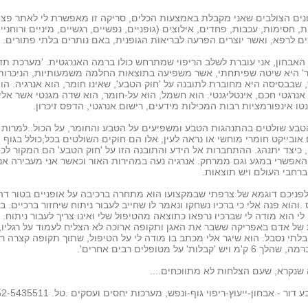
ים הצולבים שאני מקבלת באמצעות הכלים, סריקה זו מאפשרת לי לאתר פצי
ת, חסימות, עכבות, פחדים, אילוצים (גופניים, נפשיים, רגשיים, מיניים ורוחניי
ם לרפא, ואשר יוצרים הפרעה לבריאות הגופנית, באם נותרים בלתי פתורים.
אבחון, אני עוברת לשלב הריפוי שמתרחש כולו ברמה האנרגטית. 'מערכת תד
ר' היא שיטה שפיתחתי, אשר משפיעה בתוצאות החלמה משמעותיות, הניכרות
 שבבסיסה היא מחוברת לתובנה על 'חוק הטבע', שאינו חומר, הוא אנרגיה. הו
נרגטי חכם, אינטליגנטי. הוא חשמל, הוא על-חומר, הוא שדה מגנטי אשר אליו
ו אינפורמציות רבות המכילות מידעים, רישום אנרגטי, הדפס זיכרון.
טבע שולטים בהתנהגות הטבע ומשפיעים על הטבע והחומר, על הכול..למרות
אובייקט חומרי מוחשי או נראה לעין, אלו הם חוקים השולטים בכל,כולל בגוף 
כיצד יתנהג. ההתחברות אל הידע והתובנה הזו על 'חוק הטבע' הם המקור לכ'
 האפשרי במגע וגם ממרחק. אנרגיה נעה במהירות האור וכאשר אני מעבירה אנר
 ברחבי העולם ויש תוצאות.
פניכם דוגמא של צרפתי שבמקצועו הוא מתחרה ברכיבה על אופניים בטור דה
.והוא פנה אלי כי ברכיו נשחקו ונאמר לו שחייב לעבור ניתוח שיחזור ברכיים. 
י הוא מודה לי שברכיו נרפאו כתוצאה מהטיפול שלי ואינו צריך לעבור ניתוח. 
של אדם באפריקה ששבר את האגן ותקופה ארוכה לא הצליח לעמוד על רגליו,
לתי נסבל. הוא שיגר אלי מכתב בו מודה לי על הטיפול, שתוך תקופה קצרה ר
'מ ויש 'קבלות' על מטופלים רבים אחרים'.
שנקרא, שעם הצלחות לא מתווכחים....
דור - אבחון-ייעוץ-ריפוי גוף-ונפש, מערכות יחסים ועסקים .טל. 052-5435511