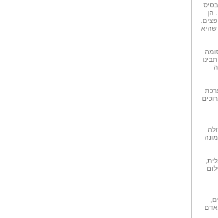
בסיס
החינוך היקומי...
 הן
על רקע פריחתו של החינוך
פצים.
המונטסורי בישראל...
 שהיא
ZER4U מציגה לקראת...
על קישוט הבית עם זרי פרחים לחג.
מבצעי...
ומה
בינו
ה
ערכת
רוכים
ולה
מונה
לית,
לום
ם,
האדם