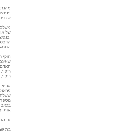
מהנתונ
פנימיו
שצריכי
משלב ה
של או
ובנפש,
הדפס א
התמגנט
חוקי ה
שאינם 
האדם, 
ריפוי,
ריפוי,
.
אביא ל
פראנס 
ששלח ל
נוספת 
בכאב ב
אותו ברמה, שהלך 6 ק
זה מה 
בת שבע 