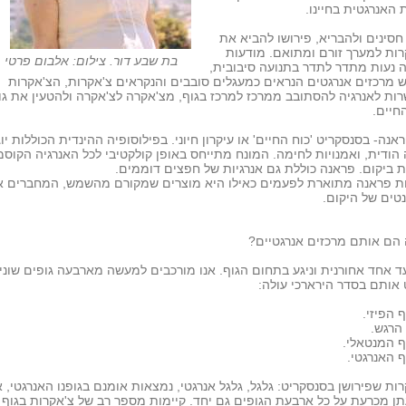
האנרגטית בחיינו.
חסינים ולהבריא, פירושו להביא את
ות למערך זורם ומתואם. מודעות
בת שבע דור. צילום: אלבום פרטי
ה נעות מתדר לתדר בתנועה סיבובית,
ש מרכזים אנרגטים הנראים כמעגלים סובבים והנקראים צ'אקרות, הצ'אקרות
ת לאנרגיה להסתובב ממרכז למרכז בגוף, מצ'אקרה לצ'אקרה ולהטעין את גופ
חיים.
פראנה- בסנסקריט 'כוח החיים' או עיקרון חיוני. בפילוסופיה ההינדית הכוללות יוג
הודית, ואמנויות לחימה. המונח מתייחס באופן קולקטיבי לכל האנרגיה הקוסמ
 ביקום. פראנה כוללת גם אנרגיות של חפצים דוממים.
ת פראנה מתוארת לפעמים כאילו היא מוצרים שמקורם מהשמש, המחברים 
טים של היקום.
הם אותם מרכזים אנרגטיים?
ד אחד אחורנית וניגע בתחום הגוף. אנו מורכבים למעשה מארבעה גופים שוני
אותם בסדר הירארכי עולה:
ות שפירושן בסנסקריט: גלגל, גלגל אנרגטי, נמצאות אומנם בגופנו האנרגטי, 
 מכרעת על כל ארבעת הגופים גם יחד. קיימות מספר רב של צ'אקרות בגוף