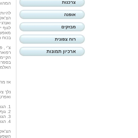
צרכנות
המהות 
להיות 
אופנה
הצ'אקר
ואנרגי
מבזקים
לגוף י
מאפשרו
בכוח ה
רוח צפונית
צ'י , 
ארכיון תמונות
רפואה 
הקיימת
בספרו
האלמנ
אז מה 
נלך צע
ואפרט 
1. הגוף הפיזי.
2. גוף הרגש.
3. הגוף המנטאלי.
4. הגוף האנרגטי.
הצ'אקר
השפעתן