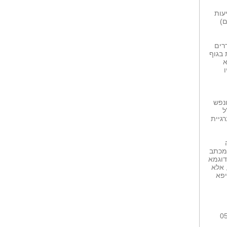
עות
ם)
רים
 בגוף
א
ונפש
ל
גיית
במכתב
דוגמא
 אלא
יפא