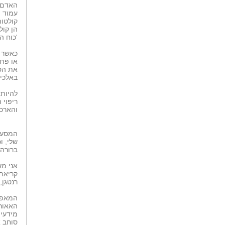
האדם,
עמוד ה
קולטות
הן קול
'כוח ה
כאשר נ
או פתו
את הטב
באלכימ
להיות 
ריפוי 
והארכ
המסע ש
שלי, ו
ברורה 
אני מש
קריאת 
רנטגן,
המאפיי
האאורה
מידעים
סוחב א