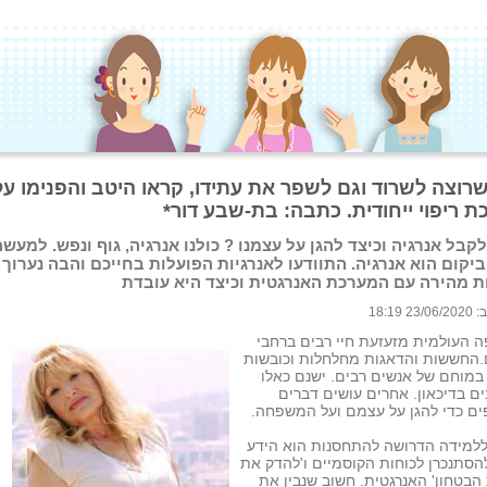
שרוצה לשרוד וגם לשפר את עתידו, קראו היטב והפנימו על
ת ריפוי ייחודית. כתבה: בת-שבע דור*
לקבל אנרגיה וכיצד להגן על עצמנו ? כולנו אנרגיה, גוף ונפש. למעשה
ביקום הוא אנרגיה. התוודעו לאנרגיות הפועלות בחייכם והבה נערוך 
ת מהירה עם המערכת האנרגטית וכיצד היא עובדת
 18:19
 העולמית מזעזעת חיי רבים ברחבי
.החששות והדאגות מחלחלות וכובשות
מוחם של אנשים רבים. ישנם כאלו
ם בדיכאון. אחרים עושים דברים
ים כדי להגן על עצמם ועל המשפחה.
ללמידה הדרושה להתחסנות הוא הידע
הסתנכרן לכוחות הקוסמיים ו'להדק את
הבטחון' האנרגטית. חשוב שנבין את