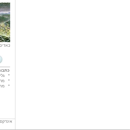
באדיב
כתבות
*
גלית דהאן 
*
מרי
*
מה 
אינדקס