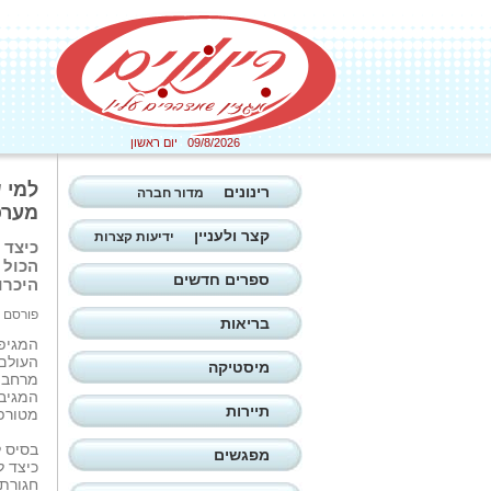
09/8/2026 יום ראשון
למי 
רינונים
מדור חברה
מערכ
קצר ולעניין
ידיעות קצרות
כיצד 
הכול 
ספרים חדשים
היכרו
פורסם ב: 23/06/2020
בריאות
המגיפה
העולם
מיסטיקה
מרחב ב
המגיבי
תיירות
מטורפ
בסיס 
מפגשים
כיצד ל
חגורת 