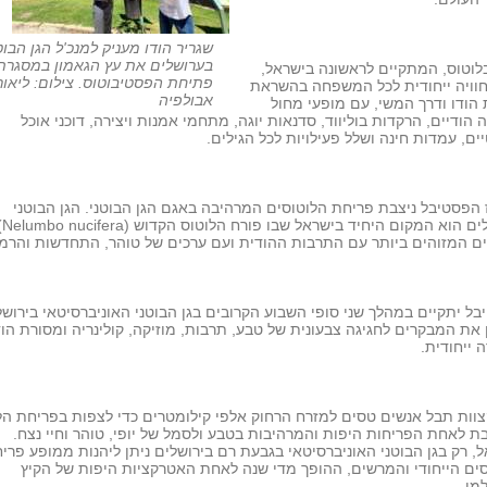
שגריר הודו מעניק למנכ'ל הגן הבוט
בערושלים את עץ הגאמון במסגרת
וטוס, המתקיים לראשונה בישראל,
פתיחת הפסטיבוטוס. צילום: ליאור
חוויה ייחודית לכל המשפחה בהשראת
אבולפיה
הודו ודרך המשי, עם מופעי מחול
ה הודיים, הרקדות בוליווד, סדנאות יוגה, מתחמי אמנות ויצירה, דוכני אוכל
ים, עמדות חינה ושלל פעילויות לכל הגילים.
הפסטיבל ניצבת פריחת הלוטוסים המרהיבה באגם הגן הבוטני. הגן הבוטני
בירו
 המזוהים ביותר עם התרבות ההודית ועם ערכים של טוהר, התחדשות והרמו
ל יתקיים במהלך שני סופי השבוע הקרובים בגן הבוטני האוניברסיטאי בירושל
 את המבקרים לחגיגה צבעונית של טבע, תרבות, מוזיקה, קולינריה ומסורת הו
ה ייחודית.
וות תבל אנשים טסים למזרח הרחוק אלפי קילומטרים כדי לצפות בפריחת הל
 לאחת הפריחות היפות והמרהיבות בטבע ולסמל של יופי, טוהר וחיי נצח.
, רק בגן הבוטני האוניברסיטאי בגבעת רם בירושלים ניתן ליהנות ממופע פרי
ים הייחודי והמרשים, ההופך מדי שנה לאחת האטרקציות היפות של הקיץ
מי.