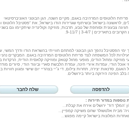
פריחת הלוטוסים המרהיבה באגם, מקיים השנה, הגן הבוטני האוניברסיטאי
ים, לראשונה בישראל ובשיתוף שגרירות הודו בישראל, את “פסטיבל הלוטוס ו
 חגיגה צבעונית וסוחפת של טבע, תרבות, מוזיקה וקולינריה שיתקיימו גם בשני 
ובים בתאריכים | 3-4/7 | 9-11/7.
ימי הפסטיבל נהפך הגן הבוטני למתחם חווייתי בהשראת הודו ודרך המשי, ע
עילויות לכל המשפחה לצד פריחת הלוטוסים המרהיבה באגם. המבקרים נהני
 מוזיקה ומחול הודים, מופעי מחול קטאק ומוזיקה קלאסית הודית, הרקדות בול
אוכל הודי, עמדות איורי חינה, עמדת הלבשת סארי וביגוד הודי, סיורים מודר
ל האגם, סדנאות יצירה, תחרות צילום, די ג׳יי בצהריי יום שישי ומגוון חוויות בא
בלב הפינה הירוקה ביותר בירושלים.
להדפסה
שלח לחבר
 נוספות במדור
תיירות
:
ן 'המלך דוד' ירושלים אירח את קבלת...
יה' מבית אלטשולר שחם משיקה קמפיין...
חדות המלונות בישראל קיימה מפגש...