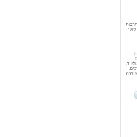
'משפחה שכזאת'...
הספר נולד מתוך אהבתה של
המחברת לבעלי...
תרבות
'על שופטים וגלגלים'...
סופי
הספר מתאר את עולמו של שופט
תעבורה והוא...
ם
ם
יווד,
כים,
ווירה