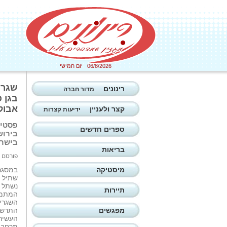
06/8/2026 יום חמישי
שגרי
רינונים
מדור חברה
בגן כ
אבול
קצר ולעניין
ידיעות קצרות
פסטיב
ספרים חדשים
בירוש
בישראל, ג
בריאות
פורסם ב: 02/07/2026
מיסטיקה
במסגרת
נשתל ב
תיירות
המתמשך
השגריר
מפגשים
התרשם
מרחבי