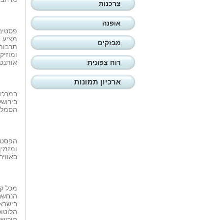
צרכנות
אופנה
פסטיבל
מציע 
מבזקים
תרבות 
ומוזיק
רוח צפונית
אותנטי
ארכיון תמונות
במרכז 
הסמלים
הפסטיב
ומזמין
באוויר
מכל קצ
הנחשבת
בישראל
הלוטוס
הירושל