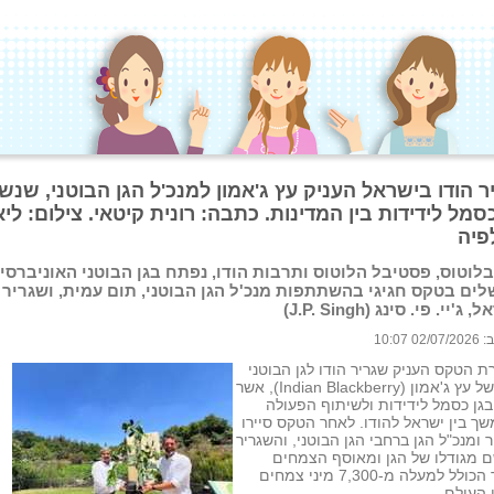
ר הודו בישראל העניק עץ ג'אמון למנכ'ל הגן הבוטני, שנש
סמל לידידות בין המדינות. כתבה: רונית קיטאי. צילום: ליא
פיה
לוטוס, פסטיבל הלוטוס ותרבות הודו, נפתח בגן הבוטני האוניברסי
לים בטקס חגיגי בהשתתפות מנכ'ל הגן הבוטני, תום עמית, ושגריר 
'יי. פי. סינג (J.P. Singh)
 10:07
 הטקס העניק שגריר הודו לגן הבוטני
שתיל של עץ ג'אמון (Indian Blackberry), אשר
גן כסמל לידידות ולשיתוף הפעולה
 בין ישראל להודו. לאחר הטקס סיירו
 ומנכ"ל הגן ברחבי הגן הבוטני, והשגריר
 מגודלו של הגן ומאוסף הצמחים
העשיר הכולל למעלה מ-7,300 מיני צמחים
 העולם.