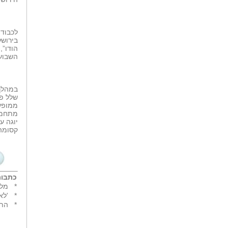
לכבוד 
בירושל
הודו”,
השבוע הקר
במהלך 
שלל פ
ממופעי
מתחמי 
יוגה ע
קסומה 
כתבות
*
מלו
*
'לא
*
התא