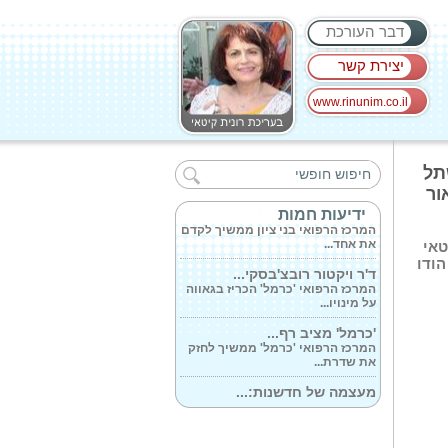
דבר העורכת
יצירת קשר
www.rinunim.co.il
מצוינות רפואית...
המרכז הרפואי בני ציון דורג במקום
תל
הראשון...
ור
10 מיליון שקלים...
ידיעות חמות
המרכז הרפואי בני ציון ממשיך לקדם
את אחד...
טאי
הודו
ד'ר ויקטור רובצ'בסקי...
המרכז הרפואי 'כרמל' הכריז בגאווה
על מינויו...
'כרמל' מציב רף...
המרכז הרפואי 'כרמל' ממשיך לחזק
את שדרת...
מעצמה של חדשנות:...
המרכז הרפואי 'כרמל' מסכם תקופה
של תנופה...
ביחידה לכירורגיית...