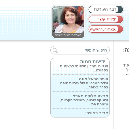
דבר העורכת
יצירת קשר
www.rinunim.co.il
100% מסנן קרינה...
ZINC OXIDE מבית ד'ר פישר :
ה:
תחליב הגנה מינרלי...
מכון וינגייט...
ידיעות חמות
יר
וינגייט, המכון הלאומי למצוינות
בספורט...
'
י
עופר הראל מונה...
ועדת המכרזים של עיריית חיפה
בחרה בעופר...
מבצע חלוקת מארזי...
ורוניקה שכטר, תושבת הקריות,
שימחה את...
אביב באוויר:...
האביב נחשב מאז ומתמיד לעונת
הפריחה וההתחדשות...
חדשנות פורצת...