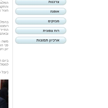
צרכנות
והתקבל
העיר א
אופנה
מבזקים
בהפלגה
רומנטי
התיירי
רוח צפונית
ובאהב
ארכיון תמונות
משה מנ
פני הת
יוון וי
ביום ר
למסלול
(יובל 