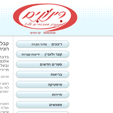
06/8/2026 יום חמישי
קבלת 
רינונים
מדור חברה
רונית
קצר ולעניין
ידיעות קצרות
בדברי
אלכסנ
ספרים חדשים
ובעלי
תיירי
בריאות
פורסם ב: 05/06/2026
ראש הע
מיסטיקה
לאי ומ
יחסים 
תיירות
האוניה
מפגשים
שישי) 