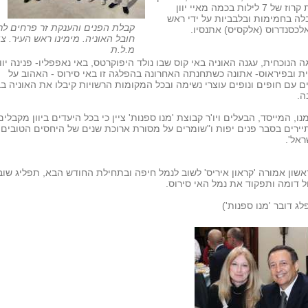
הפלגת קרוז של 7 לילות בכמה מאיי יוון
ה בחמימות ובלבביות על ידי ראש
קבלת הפנים והענקת זר פרחים לר
לכסנדרוס (אלקסיס) אתנסיו.
חובל האוניה. מימינו ראש העיר. צי
מ.ל.ת
 הנוכחית, עגנה האוניה באי קוס שבו נולד היפוקרטס, באי נאפפליו- פנינה יוו
ת ובפיראוס- אתונה כשתחנתה האחרונה בהפלגה זו באי סירוס - האהוב על
ם עם חופים ונופים עוצרי נשימה ובכל המקומות הרשויות קיבלו את האוניה ב
ה.
ו, המייסד, הבעלים ויו'ר קבוצת 'מנו ספנות' ציין כי בכל היעדים ביוון מקבלי
יירים בסבר פנים יפות ו"שומרים על מסורת ארוכת שנים של היחסים הטובים 
שראל'.
אשון אמורה 'קראון איריס' לשוב לנמל חיפה ובתחילת החודש הבא, תפליג שוב
 דומה ותפקוד את נמל האי סירוס.
פלג דובר 'מנו ספנות')