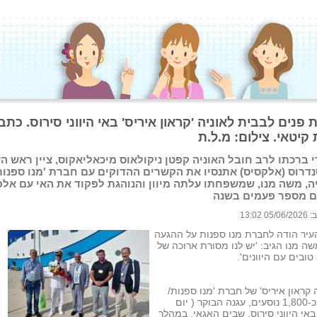
פנים לבבית לאוניה 'קראון איריס' באי היווני סירוס. כתב
 קיטאי. צילום: מ.ל.ת
 ברכתו לרב חובל האוניה קפטן ניקולאוס מיכאליאקוס, ציין ראש הע
דרוס (אלקסיס) אתנסיו את הקשרים ההדוקים עם חברת 'מנו ספנות
ה, משה מנו, שמשפחתו עלתה מיוון והנוהגת לפקוד את האי עם אלפ
ם מספר פעמים בשנה
 13:02
יר הודה לחברת מנו ספנות על ההגעה
שה מנו הגיב: 'יש לנו מסורת ארוכה של
טובים עם היוונים'.
 קראון איריס' של חברת 'מנו ספנות/
ועליה כ-1,800 נוסעים, עגנה הבוקר ( יום
באי היווני סירוס, שבים האגאי, במהלך