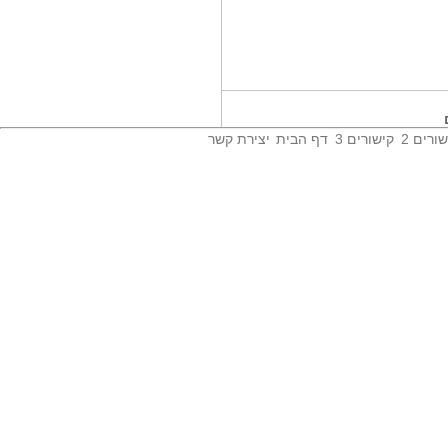
יש תקוה ויש...
היום נרשמו חיוכים מחיילים פצועים
שפונו...
מעצבת האופנה...
היום ערכה רעומה זק'ש יום לקוחות
בסניף...
ורים 2
קישורים 3
דף הבית
יצירת קשר