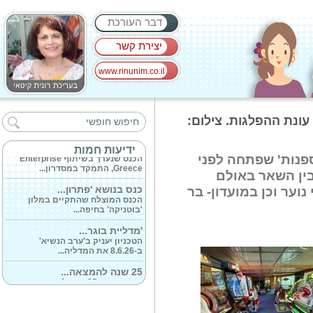
דבר העורכת
יצירת קשר
www.rinunim.co.il
בית החולים 'כרמל'...
הכנס שנערך במלון דיויד
עונת ההפלגות. צילום:
אינטרקונטיננטל.. .
פסגת MARE MED III...
ידיעות חמות
הכנס שנערך בשיתוף Enterprise
ספנות' שפתחה לפני
Greece, התמקד במסדרון...
2, השתדרגה בין השאר באולם
כנס בנושא 'פתרון...
וער וכן במועדון- בר
הכנס המוצלח שהתקיים במלון
'בוטניקה' בחיפה...
'מדליית בוגר...
הטכניון יעניק ב'ערב הנשיא'
ב-8.6.26 את המדליה...
25 שנה להמצאה...
הטכניון ציין 25 שנה להמצאת ההחסן
הנייד...
'תם ולא נשלם'...