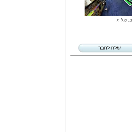
הכינוי שהוצמד לו 'הבנאי הגדול' של
מערכת...
מכשיר ה-MRI החדיש...
ם: מ.ל.ת
הטכנולוגיה החדשנית מקצרת
משמעותית את...
בשתי זירות...
היכרות עם יפתח רוזי, עינב עזרי
ורנית...
שלח לחבר
מי הצליח להפתיע...
היו אלה שלושת ילדיה של המנחה
הטלויזיונית...
אתמול בערב השיקו...
היו אלה קבוצת הצעירים החדשה
'הקאמרי דור...
מוצר חדש מ'סנו...
היו זמנים רחוקים שמגבונים לחים
היוו...
ביום המפעם (דפיברילטור)...
היום (א' 22.2) ביום המפעם
(דפיברילטור) הלאומי...
נשיא המדינה...
היום (ד׳) אירחו נשיא המדינה יצחק
הרצוג...