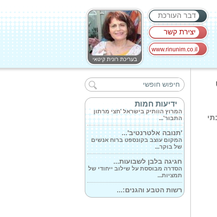
דבר העורכת
יצירת קשר
www.rinunim.co.il
ביחידה לכירורגיית...
המרכז הרפואי 'כרמל', , המוכר
כמוביל בכירורגיה...
מסורת בת 74 שנה...
ידיעות חמות
המרוץ הוותיק בישראל 'חצי מרתון
התבור'...
תי
'תנובה אלטרנטיב'...
המקום עוצב בקונספט ברוח אנשים
של בוקר...
חגיגה בלבן לשבועות...
הסדרה מבוססת על שילוב ייחודי של
תמציות...
רשות הטבע והגנים:...
הסחלב צומח שוב: זרעים שנאספו
בהר קטע...
הסניף העשירי...