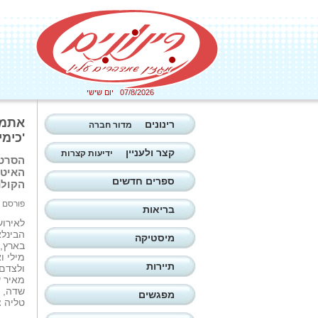
07/8/2026 יום שישי
אתמו
רינונים
מדור חברה
'כימי
קצר ולעניין
ידיעות קצרות
הסרט 
האיטל
ספרים חדשים
הקולנ
פורסם ב: 22/06/2026
בריאות
לאירוע
הבינלא
מיסטיקה
בארץ, 
מילי ו
תיירות
ולצדם 
מאיר ש
שדה, ש
מפגשים
טליה צ