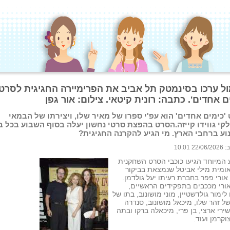
ל ערכו בסינמטק תל אביב את הפרימיירה החגיגית לסרט
ם אחדים'. כתבה: רונית קיטאי. צילום: אור גפן
'כימים אחדים' הוא עפ'י ספרו של מאיר שלו, ויצירתו של הבמאי
קי גווידו קייזה.הסרט בהפצת סרטי נחשון יעלה בסוף השבוע בכל ב
וע ברחבי הארץ. מי הגיע להקרנה החגיגית?
 10:01
 המיוחד הגיעו כוכבי הסרט השחקנית
ומית מילי אביטל שנמצאת בביקור
אורי פפר בחברת רעיתו יעל גולדמן.
אורי מככבים בתפקידים הראשיים,
לימור גולדשטיין, מוני מושונוב, בתו של
ל זהר שלו, מיכאל מושונוב, סנדרה
ירי ארצי, בן פרי, מיכאלה ברקו ובתה
וקרמן ועוד.