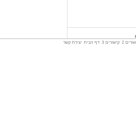
'וולט' השיקה...
זוהי פעילות חדשה של 'וולט'
במסגרתה 10 שליחי...
מיהו עורך הדין...
זה נחשב כמהפך בעולם המשפטי.
לאחר כעשרים...
ורים 2
קישורים 3
דף הבית
יצירת קשר