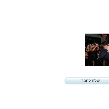
התושבים מתבקשים לא להגיע
לאזור ורדיה...
חברת 'סנו' יצאה...
התוצאה היא כביסה רכה שכיף
להוציא אותה...
בראשות מנכ'ל...
התרגיל בהובלת אגף המבצעים
במד״א, בשיתוף...
יום הפרקינסון...
התקווה מגיעה מכיוונים
חדשים.המחלה שמתרחבת...
'סיפורים לכלב...
זו לא טעות. זה איננו ספר שאב
מקריא לילדיו...
בפרס הרופא־החוקר...
זו השנה השנייה שבה רופא חוקר
מבית החולים...
שלח לחבר
מי היא בת זוגו...
זואי מוטרו היא בת זוגו החדשה של
מתן בלו...
דור העתיד של...
זואי פסלב סיימה את כהונתה כיו'ר
המועצה...