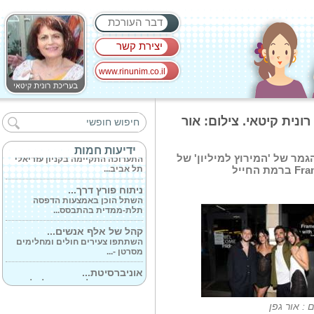
דבר העורכת
יצירת קשר
www.rinunim.co.il
בנוכחות מיטב...
השפים אייל שני, חיים כהן והשף
רונית קיטאי. צילום: אור
זוכה המישלן...
אתמול בערב נפתחה...
ידיעות חמות
התערוכה התקיימה בקניון עזריאלי
מר של 'המירוץ למיליון' של
תל אביב...
ניתוח פורץ דרך...
השתל הוכן באמצעות הדפסה
תלת-ממדית בהתבסס...
קהל של אלף אנשים...
השתתפו צעירים חולים ומחלימים
מסרטן -...
אוניברסיטת...
התואר הוענק למורן סמואל על
הישגיה בספורט...
 : אור גפן
בעקבות הנפילה...