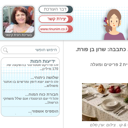
דבר העורכת
יצירת קשר
www.rinunim.co.il
'תמיד מסביבי'...
זהו ספרו הראשון של חן לוי, פיזיקאי,
 החג. כתבבה: שרון בן פורת.
אב...
קבוצת BST, בבעלות...
ידיעות חמות
זהו פרויקט אסטרטגי בהשקעה של
ברשת GOLF & CO תקבלו הנחה של 25% בקניית 2 פריטים ומעלה
170 מיליון...
שלושה ניתוחי...
זהו הישג יוצא דופן ומרשים בו אתגר
משולש...
חבורת כוח המוח...
זהו! די עם הנינטנדו ועם שלל משחקי
הרשת!...
הוספיס אשפוזי...
ההוספיס נקרא על שם פרופ' אברהם
קוטן ז'ל...
 & קו . צילום :ערן סלם
יניב שביט מנכ'ל...