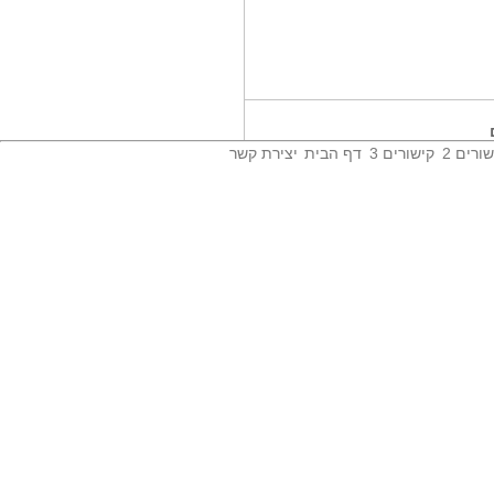
שלושה חברי סגל...
הקרן תומכת בחוקרי סרטן ישראלים
מצטיינים...
קרם אנטי אייג'ינג...
הקרם אנטי אייג'ינג מסדרת QUEEN
ASTAX חוסך...
ורים 2
קישורים 3
דף הבית
יצירת קשר