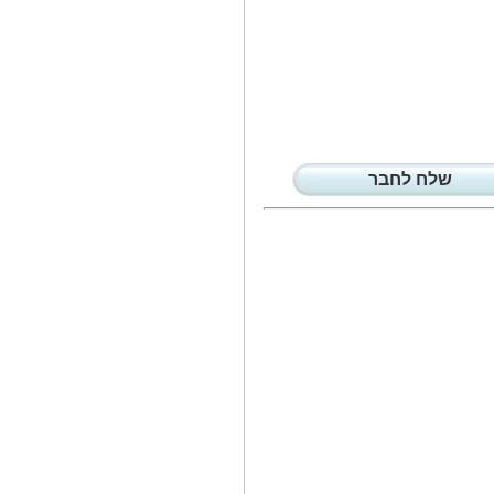
ההופעה של ליאור סושרד ב'דן כרמל'
הינה...
אדל - על סתומים...
ההורים של אדל שלחו אותה למחנה
הקיץ המושלם...
חג פסח מתקרב...
הצבעוניות של אריזות תבניות
האפייה מקשטות...
שלח לחבר
ההרפתקנים הסודיים...
הרפתקה מרגשת ומלאת ידע על
מצרים העתיקה...
30 רופאים ופראמדיקים...
הרופאים והפראמדיקים הגיעו
לישראל מקנדה...
עו'ד אבי יונה...
הרצאה מרתקת של שעה שהשמיע
עו'ד אבי (אברהם)...
המיסטיקאית...
הקלפים שיצרה שרית כהן פטל -
'הדרך שלנו...
נטע אלחמיסטר...
הקולקציה כוללת הלבשה תחתונה,
סטים ושמלות...