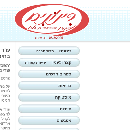
08/8/2026 יום שבת
עו'ד
רינונים
מדור חברה
בחיפ
קצר ולעניין
ידיעות קצרות
'הפסק
שדיבר
ספרים חדשים
פורסם ב: 31/05/2026
בריאות
על נש
לנסיונ
מיצרי 
מיסטיקה
הממות
תיירות
עו'ד א
להצעת 
לקבל פ
מפגשים
ארדואן
מיוקרת