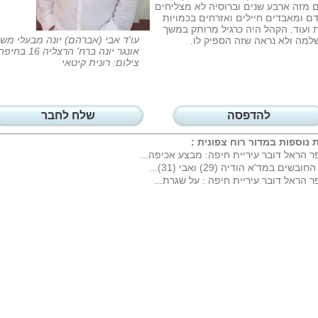
 מזה ארבע שנים וברוסיה לא מצליחים
 ומאבדים חיילים ואזרחים בכמויות
 ועוד. הקהל היה כרגיל מרותק במשך
עו'ד אבי (אברהם) יונה מבעלי מש
מה ולא נראה שזה הספיק לו.
אונגר יונה ברח' הרצליה 16 בח
צילום: רונית קיטאי
להדפסה
שלח לחבר
 נוספות במדור
רוח צפונית
:
ר הראל דובר עיריית חיפה: מבצע אכיפה...
חובשים במד'א הודיה (29) ואבי (31)...
ר הראל דובר עיריית חיפה : על שגרת...