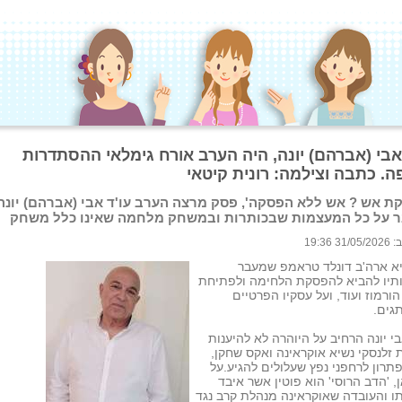
 אבי (אברהם) יונה, היה הערב אורח גימלאי ההסתדרות
ה. כתבה וצילמה: רונית קיטאי
ת אש ? אש ללא הפסקה', פסק מרצה הערב עו'ד אבי (אברהם) יונה
 על כל המעצמות שבכותרות ובמשחק מלחמה שאינו כלל משחק
 19:36
יא ארה'ב דונלד טראמפ שמעבר
ותיו להביא להפסקת הלחימה ולפתיחת
הורמוז ועוד, ועל עסקיו הפרטיים
גים.
בי יונה הרחיב על היוהרה לא להיענות
זלנסקי נשיא אוקראינה ואקס שחקן,
תרון לרחפני נפץ שעלולים להגיע.על
, 'הדב הרוסי' הוא פוטין אשר איבד
ו והעובדה שאוקראינה מנהלת קרב נגד