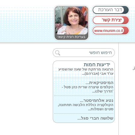
דבר העורכת
יצירת קשר
www.rinunim.co.il
30 רופאים ופראמדיקים...
הרופאים והפראמדיקים הגיעו
לישראל מקנדה...
עו'ד אבי יונה...
ידיעות חמות
,
הרצאה מרתקת של שעה שהשמיע
עו'ד אבי (אברהם)...
המיסטיקאית...
הקלפים שיצרה שרית כהן פטל -
'הדרך שלנו...
נטע אלחמיסטר...
הקולקציה כוללת הלבשה תחתונה,
סטים ושמלות...
שלושה חברי סגל...
הקרן תומכת בחוקרי סרטן ישראלים
מצטיינים...
קרם אנטי אייג'ינג...