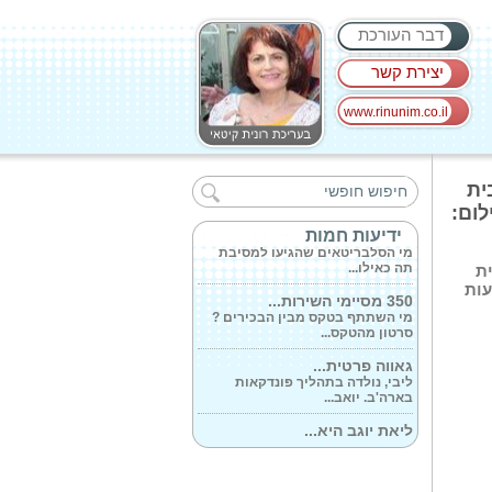
דבר העורכת
יצירת קשר
www.rinunim.co.il
אתמול בערב הסתיים...
מי הסלבריטאים שהגיעו לחגוג
ית
בפסטיבל 'צמאה'?...
לום:
הבוקר נערך ב'לולי'...
ידיעות חמות
מי הסלבריטאים שהגיעו למסיבת
תה כאילו...
ת
עות
350 מסיימי השירות...
מי השתתף בטקס מבין הבכירים ?
סרטון מהטקס...
גאווה פרטית...
ליבי, נולדה בתהליך פונדקאות
בארה'ב. יואב...
ליאת יוגב היא...
ליאת יוגב מבקשת שם מלא ותאריך
לידה. כן...
למיסטיקאית...