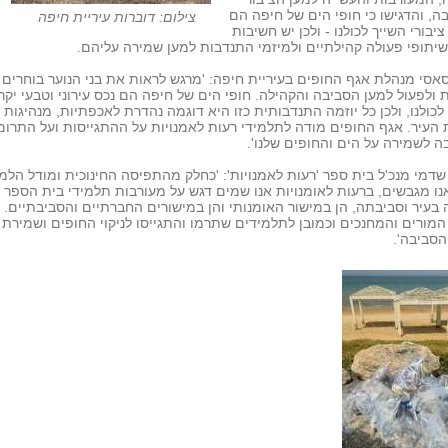
ה, והדגישו כי חופי הים של חיפה הם
צילום: דוברות עיריית חיפה
יבורי השייך לכולנו - ולכן יש חשיבות
יתופי פעולה קהילתיים ולמיזמי התנדבות למען שמירה עליהם.
אסי מנהלת אגף החופים בעיריית חיפה: 'מרגש לראות את בני הנוער בוחרים
 ולפעול למען הסביבה והקהילה. חופי הים של חיפה הם נכס עירוני וטבעי יקר
לכולנו, ולכן כל יוזמה התנדבותית כזו היא דוגמה נהדרת לאכפתיות, מנהיגות
העיר. אגף החופים מודה לתלמידי רעות לאמנויות על ההתגייסות ועל התרומ
 לשמירה על הים והחופים שלנו'.
שדמי מנכ'ל בית ספר 'רעות לאמנויות': 'כחלק מהתפיסה החינוכית ומודל הלמ
נו מגבשים, ברעות לאומנויות אנו שמים דגש על מעורבות תלמידי בית הספר
בעיר וסביבתה, הן במישור האומנותי והן במישורים החברתיים והסביבתיים. 
המורים והמחנכים וכמובן לתלמידים שתרמו והתגייסו לניקוי החופים ושמירת 
הסביבה'.