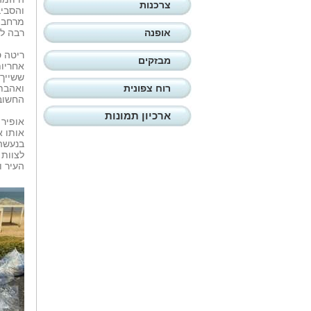
צרכנות
והסביב
מרחב צ
אופנה
רבה לש
ריטה ס
מבזקים
אחריות
ששייך 
רוח צפונית
ואהבת 
החשובה
ארכיון תמונות
אופיר 
אותו א
בנעשה 
לצוות 
העיר ו