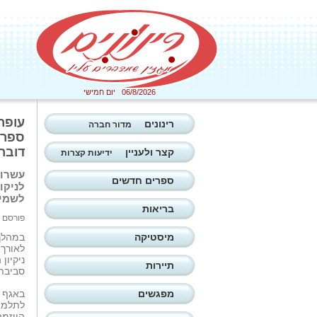
06/8/2026 יום חמישי
עופר
רינונים
מדור חברה
ספר '
דוברו
קצר ולעניין
ידיעות קצרות
עשרות
ספרים חדשים
לניקו
לשמיר
בריאות
פורסם ב: 14/05/2026
מיסטיקה
‏במהלך
לאורך 
ניקיון
תיירות
סביבתי
מפגשים
באגף ה
לתלמיד
היוזמה