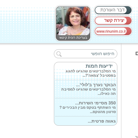
דבר העורכת
יצירת קשר
www.rinunim.co.il
הידוענים הגיעו...
מי היו המוזמנים לאירוע שהגיעו
רום
לקניון...
אתמול בערב הסתיים...
ידיעות חמות
מי הסלבריטאים שהגיעו לחגוג
בפסטיבל 'צמאה'?...
הבוקר נערך ב'לולי'...
מי הסלבריטאים שהגיעו למסיבת
תה כאילו...
350 מסיימי השירות...
מי השתתף בטקס מבין הבכירים ?
סרטון מהטקס...
גאווה פרטית...
ליבי, נולדה בתהליך פונדקאות
בארה'ב. יואב...
ב