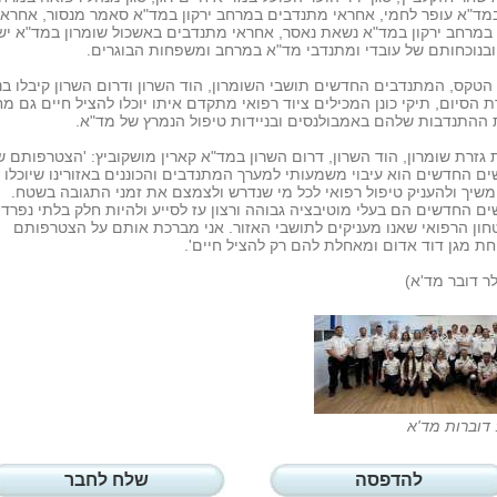
במד"א עופר לחמי, אחראי מתנדבים במרחב ירקון במד"א סאמר מנסור, אחראי
 במרחב ירקון במד"א נשאת נאסר, אחראי מתנדבים באשכול שומרון במד"א יש
ובנוכחותם של עובדי ומתנדבי מד"א במרחב ומשפחות הבוגרים.
הטקס, המתנדבים החדשים תושבי השומרון, הוד השרון ודרום השרון קיבלו בנ
 הסיום, תיקי כונן המכילים ציוד רפואי מתקדם איתו יוכלו להציל חיים גם מח
ההתנדבות שלהם באמבולנסים ובניידות טיפול הנמרץ של מד"א.
ם החדשים הוא עיבוי משמעותי למערך המתנדבים והכוננים באזורינו שיוכלו ל
משיך ולהעניק טיפול רפואי לכל מי שנדרש ולצמצם את זמני התגובה בשטח.
ם החדשים הם בעלי מוטיבציה גבוהה ורצון עז לסייע ולהיות חלק בלתי נפרד
ון הרפואי שאנו מעניקים לתושבי האזור. אני מברכת אותם על הצטרפותם
 מגן דוד אדום ומאחלת להם רק להציל חיים'.
לר דובר מד'א)
 דוברות מד'א
להדפסה
שלח לחבר