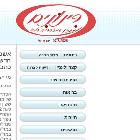
07/8/2026 יום שישי
רינונים
מדור חברה
חדשי
כתבה
קצר ולעניין
ידיעות קצרות
מי יי
ספרים חדשים
פורסם ב: 06/07/2026
בריאות
הסתיים
של מד
ששון ו
מיסטיקה
התחיל
תיירות
נערך ב
מנהלת 
במד"א 
מפגשים
במד"א 
במד"א 