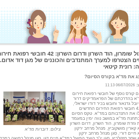
אשכול שומרון, הוד השרון ודרום השרון: 42 חובשי רפואת חי
ם הצטרפו למערך המתנדבים והכוננים של מגן דוד אדום.
: רונית קיטאי
צג את מד'א בקורס הסיום?
 11:13
 קורס נוסף של חובשי רפואת חירום
'א בהדרכתם של הפראמדיקים דרור
יובל גדנאור וחובש בכיר דודו ישראלי,
כעת 42 חובשי רפואת החירום החדשים
ו את התנדבותם במד"א. טקס הסיום
תחנת מד"א במושב נווה ימין במעמד
גזרת שומרון, הוד השרון, דרום השרון
קארין מושקוביץ, מנהל מרחב ירקון
צילום: דוברות מד'א
חיים דורי, סגן מנהל מרחב ירקון
שחר חזקלביץ, סגן יו"ר הועד הפועל במד"א חיים דגן, סגן מנהל רפואה במרח