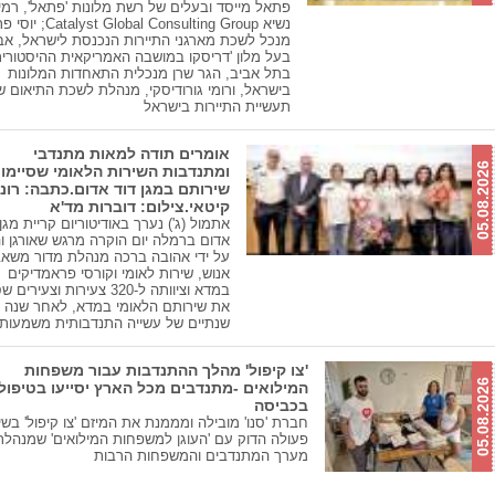
פתאל מייסד ובעלים של רשת מלונות 'פתאל', רמי 
נשיא yst Global Consulting Group
מנכל לשכת מארגני התיירות הנכנסת לישראל, אבי
בעל מלון 'דריסקו במושבה האמריקאית ההיסטורי
בתל אביב, הגר שרן מנכלית התאחדות המלונות
בישראל, ורומי גורודיסקי, מנהלת לשכת התיאום ש
תעשיית התיירות בישראל
אומרים תודה למאות מתנדבי
05.08.2026
ומתנדבות השירות הלאומי שסיימו
שירותם במגן דוד אדום.כתבה: רונ
קיטאי.צילום: דוברות מד'א
אתמול (ג') נערך באודיטוריום קריית מגן 
אדום ברמלה יום הוקרה מרגש שאורגן ו
על ידי אהובה ברכה מנהלת מדור משאב
אנוש, שירות לאומי וקורסי פראמדיקים
במדא וציוותה ל-320 צעירות וצעירי
את שירותם הלאומי במדא, לאחר שנה א
שנתיים של עשייה התנדבותית משמעות
'צו קיפול' מהלך ההתנדבות עבור משפחות
05.08.2026
המילואים -מתנדבים מכל הארץ יסייעו בטיפול
בכביסה
חברת 'סנו' מובילה ומממנת את המיזם 'צו קיפול' בשי
פעולה הדוק עם 'העוגן למשפחות המילואים' שמנהל
מערך המתנדבים והמשפחות הרבות