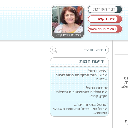
דבר העורכת
יצירת קשר
www.rinunim.co.il
דור ששרד ושוב...
'עבור רבים מניצולי השואה שאותם
אני מלווה...
ידיעות חמות
'עכשיו טוב'...
'עכשיו טוב' התקיימה בנווה שכטר
שבנווה...
נס
ד.
זהירות נחש!
שלוש
'עם העלייה בטמפרטורות ותחילת
הקיץ, קרני...
'ערפל במי ורדים'...
'ערפל במי ורדים' הוא ספרו השביעי
במספר...
מהסט של 'טהרן'...
ת
'תדהר', קבוצת הנדל'ן מהמובילות
בישראל...