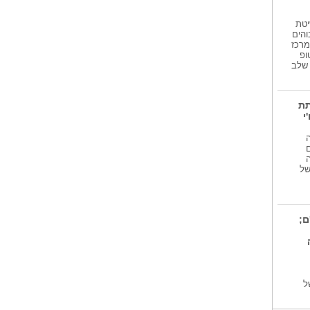
יטת
והים
מרכז
ופ
גע שלב
תת
י
 של
ם;
ל