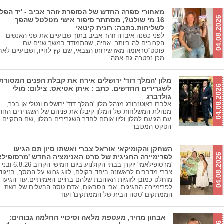
מאחורי ספרה החדש של הסופרת זוהר אביב - 'יד הפל
04.08.2026
16 מי שולט?, מסתתר סיפור אישי מטלטל שהפך
לשליחות.כתבה: רונית קיטאי
לפני כשנה איבדה זוהר אביב בתוך שבועיים את שני האנשים
הקרובים לה ביותר: אחיה, שהתמודד במשך שנים עם
פוסט־טראומה מאז שירותו הצבאי, שם קץ לחייו, ושבועיים לאח
מכן נפטרה גם אמה
מלון 'המלך דוד' ירושלים אירח את קבלת הפנים המסורת
04.08.2026
לשגרירים החדשים. כתב : איתן אטיאס. צילום: מולי
גולדברג
אלברו ראוטנבורג מנהל מלון 'המלך דוד' ירושלים ונטלי אן בכר,
מנהלת המשלחות של המלון קיבלו את פניהם של השגרירים החד
עם הגיעם למלון וליוו אותם לחדר השגרירים במלון ,שם התקיים
הטקס המכובד
השחקן והקומיקאי אוראל צברי ואשתו סיון תם הגיעו
04.08.2026
לפרימיירה החגיגית של סרט האנימציה החדש 'מרסופילאמ
'מרסופילאמי' יוקרן בבתי הקולנוע ביום 
צברי מדבבים לראשונה ביחד בקולם, לזוג גרוש על המסך, בניגוד
מוחלט כמובן לזוגיות האוהבת שלהם בחיים האמיתיים.עוד הגיעו
לפרימיירה החגיגית: אבי נוסבאום, אדם טסה הבעלים של רשת
הממתקים 'טסה הבית של הממתקים' ועוד
אבחון מהיר, מעטפת מלאה וסיכויי החלמה גבוהים: