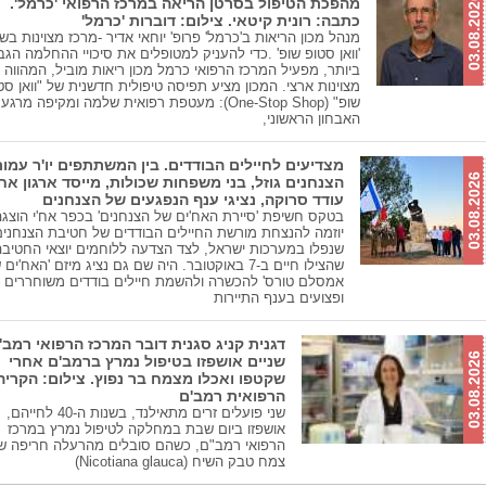
03.08.2026
מהפכת הטיפול בסרטן הריאה במרכז הרפואי 'כרמל'.
כתבה: רונית קיטאי. צילום: דוברות 'כרמל'
מנהל מכון הריאות ב'כרמל' פרופ' יוחאי אדיר -מרכז מצוינות בש
'וואן סטופ שופ' .כדי להעניק למטופלים את סיכויי ההחלמה הגב
ביותר, מפעיל המרכז הרפואי כרמל מכון ריאות מוביל, המהווה 
מצוינות ארצי. המכון מציע תפיסה טיפולית חדשנית של "וואן סט
שופ" (One-Stop Shop): מעטפת רפואית שלמה ומקיפה מר
האבחון הראשוני,
מצדיעים לחיילים הבודדים. בין המשתתפים יו'ר עמו
03.08.2026
הצנחנים גוזל, בני משפחות שכולות, מייסד ארגון אח'
עודד סרוקה, נציגי ענף הנפגעים של הצנחנים
בטקס חשיפת 'סיירת האח'ים של הצנחנים' בכפר אח'י הוצגה
יוזמה להנצחת מורשת החיילים הבודדים של חטיבת הצנחנים
שנפלו במערכות ישראל, לצד הצדעה ללוחמים יוצאי החטיבה
שהצילו חיים ב-7 באוקטובר. היה שם גם נציג מיזם 'האח'ים
אמסלם טורס' להכשרה ולהשמת חיילים בודדים משוחררים
ופצועים בענף התיירות
דגנית קניג סגנית דובר המרכז הרפואי רמב'
03.08.2026
שניים אושפזו בטיפול נמרץ ברמב'ם אחרי
שקטפו ואכלו מצמח בר נפוץ. צילום: הקריה
הרפואית רמב'ם
שני פועלים זרים מתאילנד, בשנות ה-40 לחייהם,
אושפזו ביום שבת במחלקה לטיפול נמרץ במרכז
הרפואי רמב"ם, כשהם סובלים מהרעלה חריפה ש
צמח טבק השיח (Nicotiana glauca)