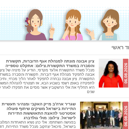
ד ראשי
ציון אבונה מונתה למנהלת אגף הדוברות, תקשורת
06.08.2026
והסברה במשרד התקשורת.צילום: אתקלט טספייה
מנכ'ל משרד התקשורת אלעד מקדסי, הודיע על מינויה של ציון
אבונה לתפקיד מנהלת אגף דוברות, תקשורת והסברה במשרד
התקשורת. ציון אבונה נבחרה לתפקיד לאחר הליך מכרזי, ותיכ
לתפקידה באופן רשמי בשבוע הבא, אז תצטרף להנהלת המשר
היא תחליף את אלי הרשקוביץ אשר מסיים את תפקידו לאחר 
שנים
שגריר ארה'ב מייק האקבי ומנהיגי תעשיית
06.08.2026
התיירות בישראל משיקים שיתוף פעולה
אסטרטגי להאצת התאוששות התיירות
לישראל. צילום: מולי גולדברג
בפגישה השתתפו: אלי כהן נשיא התאחדות המלונו
בישראל, מיכאל יצחקוב מנכ'ל משרד התיירות, דוד